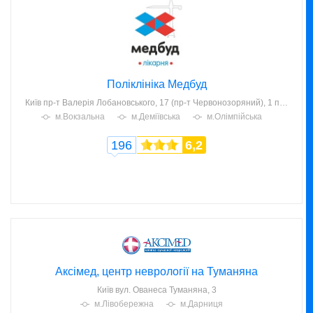
Поліклініка Медбуд
Київ
пр-т Валерія Лобановського, 17 (пр-т Червонозоряний), 1 поверх
м.Вокзальна
м.Деміївська
м.Олімпійська
196
6,2
Аксімед, центр неврології на Туманяна
Київ
вул. Ованеса Туманяна, 3
м.Лівобережна
м.Дарниця