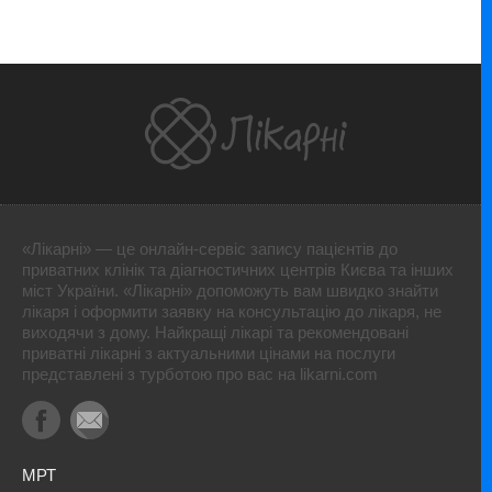
«Лікарні» — це онлайн-сервіс запису пацієнтів до
приватних клінік та діагностичних центрів Києва та інших
міст України. «Лікарні» допоможуть вам швидко знайти
лікаря і оформити заявку на консультацію до лікаря, не
виходячи з дому. Найкращі лікарі та рекомендовані
приватні лікарні з актуальними цінами на послуги
представлені з турботою про вас на likarni.com
МРТ