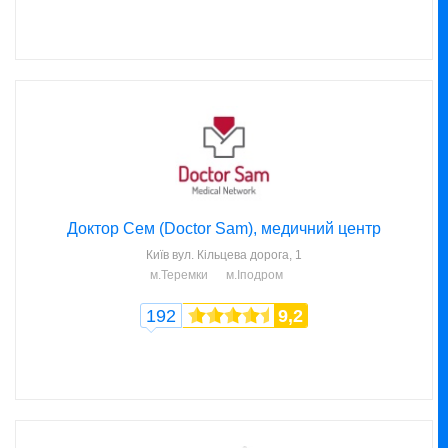
Доктор Сем (Doctor Sam), медичний центр
Київ
вул. Кільцева дорога, 1
м.Теремки
м.Іподром
192
9,2