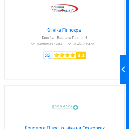
Клініка Гіппократ
Київ
бул. Вацлава Гавела, 4
м.Берестейська
м.Шулявська
33
8,1
Допомога Плюс, клініка на Осокорках