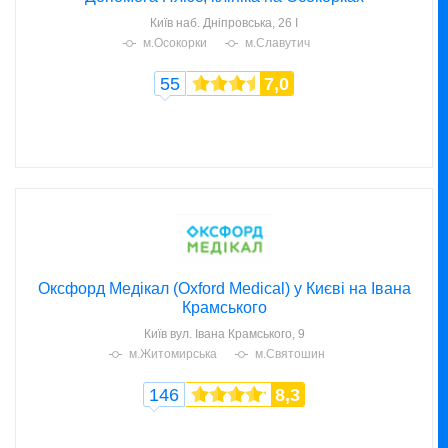
Київ
наб. Дніпровська, 26 І
м.Осокорки
м.Славутич
55
7,0
Оксфорд Медікал (Oxford Medical) у Києві на Івана
Крамського
Київ
вул. Івана Крамського, 9
м.Житомирська
м.Святошин
146
8,3