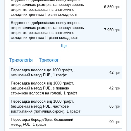
шкіри великих розмірів та новооутворень
6 850
шкіри, які розташовані в анатомічно
складних ділянках І рівня складності
Видалення доброякісних новоутворень
шкіри великих розмірів та новооутворень
7 950
шкіри, які розташовані в анатомічно
складних ділянках ІІ рівня складності
Ще...
Трихологія
Трихолог
Пересадка волосся до 1000 графт,
42
безшовний метод FUE, 1 графт
Пересадка волосся від 1000 графт,
безшовний метод FUE, з повною
42
стрижкою волосся на голові, 1 графт
Пересадка волосся від 1000 графт,
безшовний метод FUE, часткове
65
вистригання (потилиця,скроні), 1 графт
Пересадка бороди/брів, безшовний
90
метод FUE, 1 графт