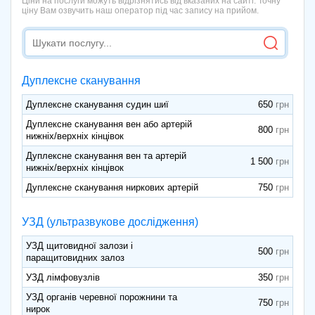
Ціни на послуги можуть відрізнятись від вказаних на сайті. Точну
ціну Вам озвучить наш оператор під час запису на прийом.
Дуплексне сканування
Дуплексне сканування судин шиї
650
Дуплексне сканування вен або артерій
800
нижніх/верхніх кінцівок
Дуплексне сканування вен та артерій
1 500
нижніх/верхніх кінцівок
Дуплексне сканування ниркових артерій
750
УЗД (ультразвукове дослідження)
УЗД щитовидної залози і
500
паращитовидних залоз
УЗД лімфовузлів
350
УЗД органів черевної порожнини та
750
нирок