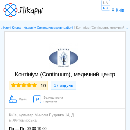
UA
RU
Київ
лікарні Києва
лікарні у Святошинському районі
Контініум (Continuum), медичний центр
Контініум (Continuum), медичний центр
17 відгуків
10
Безкоштовна
Wi-Fi
парковка
Київ,
бульвар Миколи Руденка 14, Д
м.Житомирська
Пн — Пт:
09:00-19:00