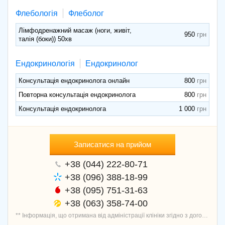
Флебологія
Флеболог
Лімфодренажний масаж (ноги, живіт,
950
талія (боки)) 50хв
Ендокринологія
Ендокринолог
Консультація ендокринолога онлайн
800
Повторна консультація ендокринолога
800
Консультація ендокринолога
1 000
Записатися на прийом
+38 (044) 222-80-71
+38 (096) 388-18-99
+38 (095) 751-31-63
+38 (063) 358-74-00
** Інформація, що отримана від адміністрації клініки згідно з договором про надання послуг запису пацієнтів, перевірена і актуальна.