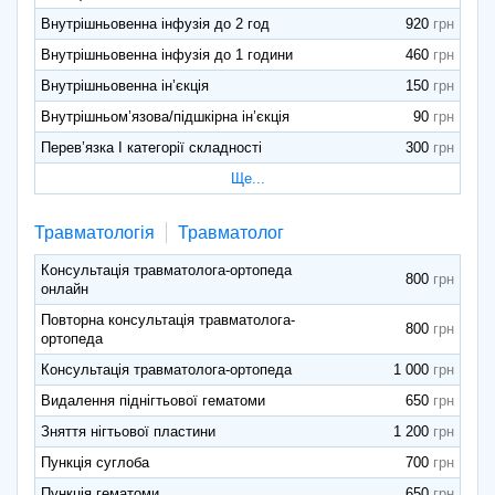
Внутрішньовенна інфузія до 2 год
920
Внутрішньовенна інфузія до 1 години
460
Внутрішньовенна ін’єкція
150
Внутрішньом’язова/підшкірна ін’єкція
90
Перев’язка I категорії складності
300
Ще...
Травматологія
Травматолог
Консультація травматолога-ортопеда
800
онлайн
Повторна консультація травматолога-
800
ортопеда
Консультація травматолога-ортопеда
1 000
Видалення піднігтьової гематоми
650
Зняття нігтьової пластини
1 200
Пункція суглоба
700
Пункція гематоми
650