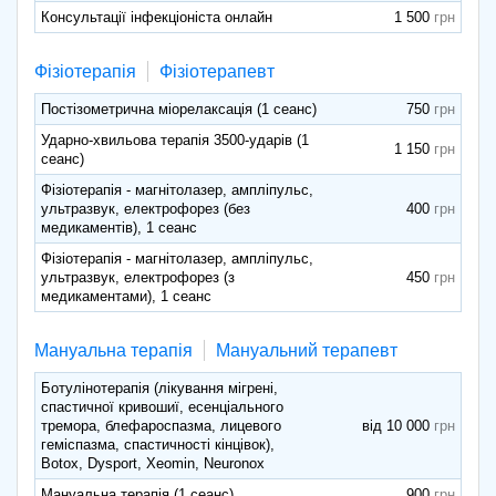
Консультації інфекціоніста онлайн
1 500
Фізіотерапія
Фізіотерапевт
Постізометрична міорелаксація (1 сеанс)
750
Ударно-хвильова терапія 3500-ударів (1
1 150
сеанс)
Фізіотерапія - магнітолазер, ампліпульс,
ультразвук, електрофорез (без
400
медикаментів), 1 сеанс
Фізіотерапія - магнітолазер, ампліпульс,
ультразвук, електрофорез (з
450
медикаментами), 1 сеанс
Мануальна терапія
Мануальний терапевт
Ботулінотерапія (лікування мігрені,
спастичної кривошиї, есенціального
тремора, блефароспазма, лицевого
від 10 000
геміспазма, спастичності кінцівок),
Botox, Dysport, Xeomin, Neuronox
Мануальна терапія (1 сеанс)
900