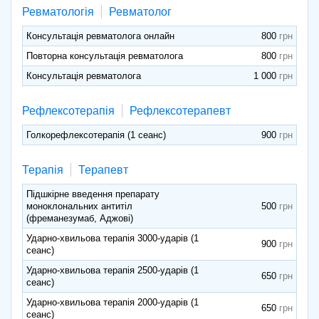
Ревматологія
Ревматолог
Консультація ревматолога онлайн
800
Повторна консультація ревматолога
800
Консультація ревматолога
1 000
Рефлексотерапія
Рефлексотерапевт
Голкорефлексотерапія (1 сеанс)
900
Терапія
Терапевт
Підшкірне введення препарату
моноклональних антитіл
500
(фреманезумаб, Аджові)
Ударно-хвильова терапія 3000-ударів (1
900
сеанс)
Ударно-хвильова терапія 2500-ударів (1
650
сеанс)
Ударно-хвильова терапія 2000-ударів (1
650
сеанс)