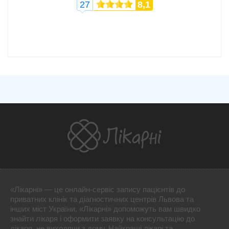
27
8,1
«Лікарні» — це онлайн-сервіс запису пацієнтів до
приватних клінік та діагностичних центрів Львова та
інших міст України. «Лікарні» допоможуть вам швидко
знайти лікаря і оформити заявку на консультацію до
лікаря, не виходячи з дому. Найкращі лікарі та