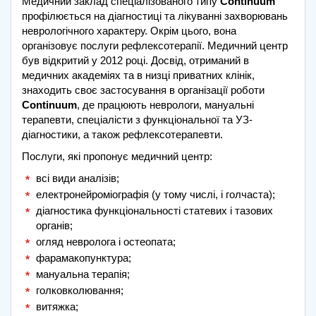
Медичний заклад спеціалізованого типу
Continuum
профілюється на діагностиці та лікуванні захворювань
неврологічного характеру. Окрім цього, вона
організовує послуги рефлексотерапії. Медичний центр
був відкритий у 2012 році. Досвід, отриманий в
медичних академіях та в низці приватних клінік,
знаходить своє застосування в організації роботи
Continuum
, де працюють неврологи, мануальні
терапевти, спеціалісти з функціональної та УЗ-
діагностики, а також рефлексотерапевти.
Послуги, які пропонує медичний центр:
всі види аналізів;
електронейроміографія (у тому числі, і голчаста);
діагностика функціональності статевих і тазових
органів;
огляд невролога і остеопата;
фарамакопунктура;
мануальна терапія;
голковколювання;
витяжка;