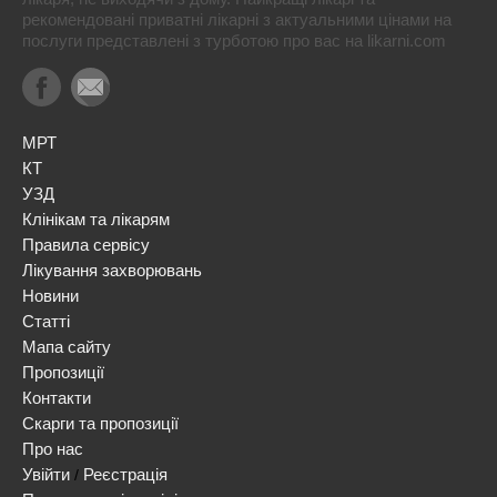
рекомендовані приватні лікарні з актуальними цінами на
послуги представлені з турботою про вас на likarni.com
МРТ
КТ
УЗД
Клінікам та лікарям
Правила сервісу
Лікування захворювань
Новини
Статті
Мапа сайту
Пропозиції
Контакти
Скарги та пропозиції
Про нас
Увійти
Реєстрація
/