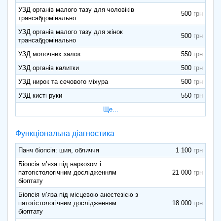
УЗД органів малого тазу для чоловіків
500
трансабдомінально
УЗД органів малого тазу для жінок
500
трансабдомінально
УЗД молочних залоз
550
УЗД органів калитки
500
УЗД нирок та сечового міхура
500
УЗД кисті руки
550
Ще...
Функціональна діагностика
Панч біопсія: шия, обличчя
1 100
Біопсія м’яза під наркозом і
патогістологічним дослідженням
21 000
біоптату
Біопсія м’яза під місцевою анестезією з
патогістологічним дослідженням
18 000
біоптату