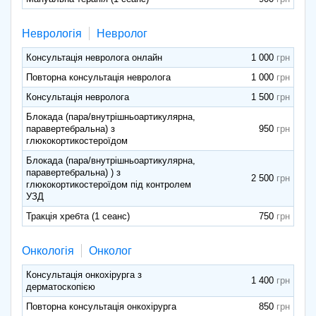
Неврологія
Невролог
Консультація невролога онлайн
1 000
Повторна консультація невролога
1 000
Консультація невролога
1 500
Блокада (пара/внутрішньоартикулярна,
паравертебральна) з
950
глюкокортикостероїдом
Блокада (пара/внутрішньоартикулярна,
паравертебральна) ) з
2 500
глюкокортикостероїдом під контролем
УЗД
Тракція хребта (1 сеанс)
750
Онкологія
Онколог
Консультація онкохірурга з
1 400
дерматоскопією
Повторна консультація онкохірурга
850