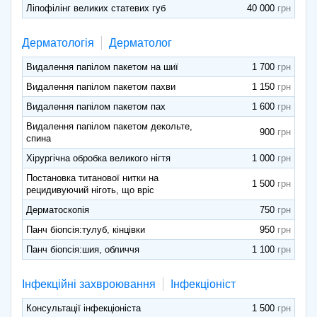
Ліпофілінг великих статевих губ
40 000
Дерматологія
Дерматолог
Видалення папілом пакетом на шиї
1 700
Видалення папілом пакетом пахви
1 150
Видалення папілом пакетом пах
1 600
Видалення папілом пакетом декольте,
900
спина
Хірургічна обробка великого нігтя
1 000
Постановка титанової нитки на
1 500
рецидивуючий ніготь, що вріс
Дерматоскопія
750
Панч біопсія:тулуб, кінцівки
950
Панч біопсія:шия, обличчя
1 100
Інфекційні захвроювання
Інфекціоніст
Консультації інфекціоніста
1 500