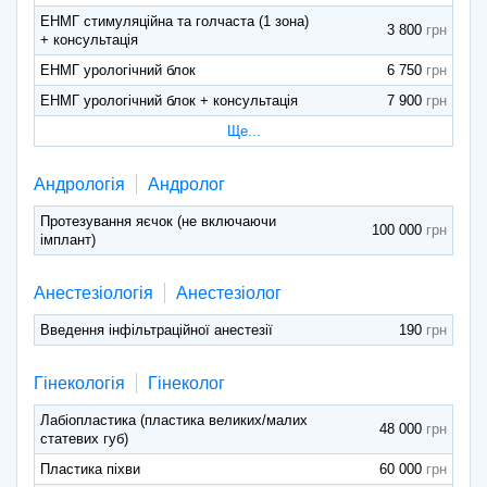
ЕНМГ стимуляційна та голчаста (1 зона)
3 800
+ консультація
ЕНМГ урологічний блок
6 750
ЕНМГ урологічний блок + консультація
7 900
Ще...
Андрологія
Андролог
Протезування яєчок (не включаючи
100 000
імплант)
Анестезіологія
Анестезіолог
Введення інфільтраційної анестезії
190
Гінекологія
Гінеколог
Лабіопластика (пластика великих/малих
48 000
статевих губ)
Пластика піхви
60 000