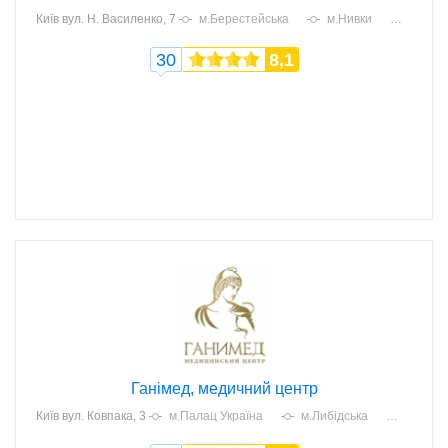
Київ
вул. Н. Василенко, 7
м.Берестейська
м.Нивки
30
8,1
Ганімед, медичний центр
Київ
вул. Ковпака, 3
м.Палац Україна
м.Либідська