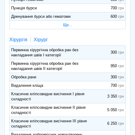
Пункція бурси
700
Дренування бурси або гематоми
600
Ще...
Хірургія
Хірург
Первинна хірургічна обробка ран без
300
накладання швів І категорії
Первинна хірургічна обробка ран без
950
накладання швів II категорії
Обробка рани
300
Видалення кліща
700
Класичне еліпсовидне висічення І рівня
3 350
складності
Класичне еліпсовидне висічення ІІ рівня
5 050
складності
Класичне еліпсовидне висічення ІІІ рівня
6 250
складності
Видалення доброякісних новоутворень