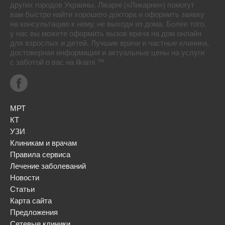
других городов Украины. Лікарні («Ликарни») помогут
вам быстро найти хорошего доктора и оформить заявку
на консультацию к нему, не выходя из дома. Более того,
у нас вы можете оформить вызов врача на дом онлайн
для взрослых и детей. Лучшие врачи и частные клиники,
достоверная информация и актуальные цены на услуги
с заботой о вас на likarni ™
МРТ
КТ
УЗИ
Клиникам и врачам
Правила сервиса
Лечение заболеваний
Новости
Статьи
Карта сайта
Предложения
Сетевые клиники