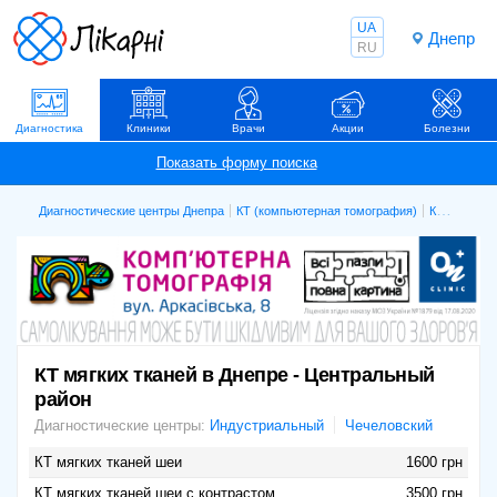
UA
Днепр
RU
Диагностика
Клиники
Врачи
Акции
Болезни
Диагностические центры Днепра
КТ (компьютерная томография)
КТ мягких тканей
КТ мягких тканей в Днепре - Центральный
район
Диагностические центры:
Индустриальный
Чечеловский
КТ мягких тканей шеи
1600 грн
КТ мягких тканей шеи с контрастом
3500 грн