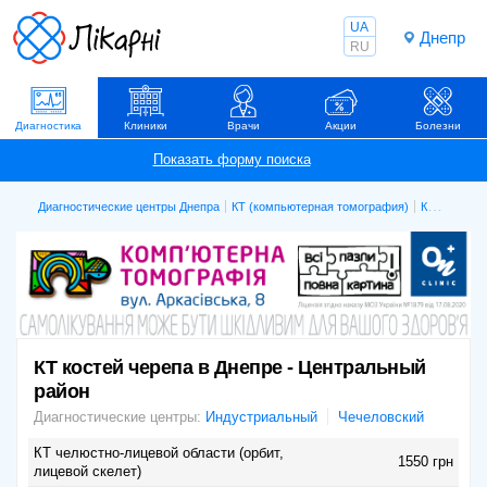
UA
Днепр
RU
Диагностика
Клиники
Врачи
Акции
Болезни
Диагностические центры Днепра
КТ (компьютерная томография)
КТ костей черепа
КТ костей черепа в Днепре - Центральный
район
Диагностические центры:
Индустриальный
Чечеловский
КТ челюстно-лицевой области (орбит,
1550 грн
лицевой скелет)