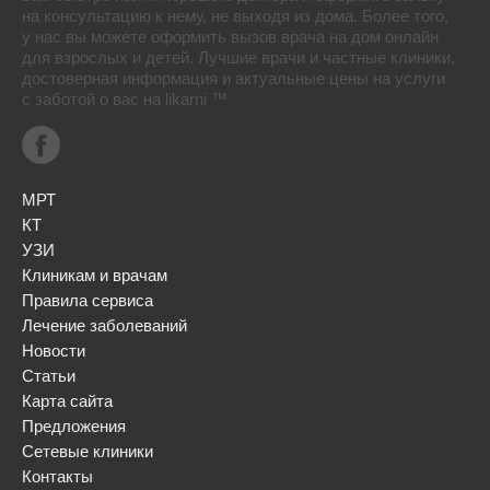
на консультацию к нему, не выходя из дома. Более того,
у нас вы можете оформить вызов врача на дом онлайн
для взрослых и детей. Лучшие врачи и частные клиники,
достоверная информация и актуальные цены на услуги
с заботой о вас на likarni ™
МРТ
КТ
УЗИ
Клиникам и врачам
Правила сервиса
Лечение заболеваний
Новости
Статьи
Карта сайта
Предложения
Сетевые клиники
Контакты