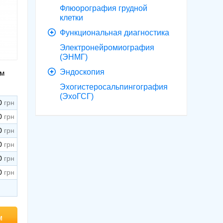
Флюорография грудной
клетки
Функциональная диагностика
Электронейромиография
(ЭНМГ)
Эндоскопия
ым
Эхогистеросальпингография
(ЭхоГСГ)
0
0
0
0
0
0
м