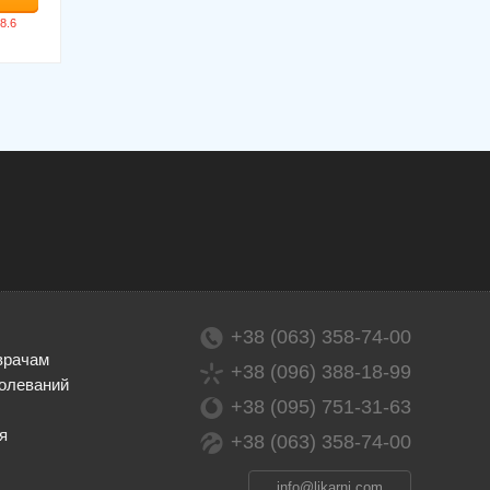
+38 (063) 358-74-00
врачам
+38 (096) 388-18-99
олеваний
+38 (095) 751-31-63
я
+38 (063) 358-74-00
info@likarni.com