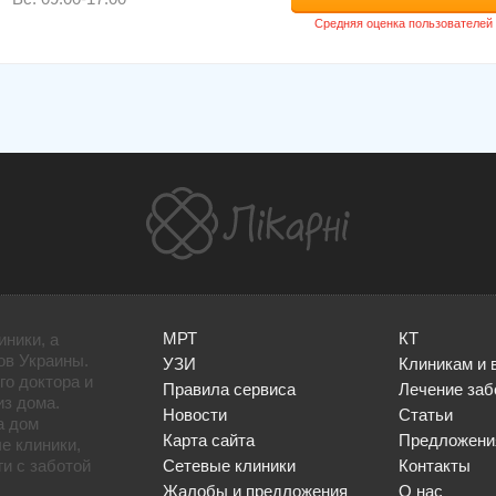
МРТ
КТ
иники, а
ов Украины.
УЗИ
Клиникам и 
го доктора и
Правила сервиса
Лечение заб
из дома.
Новости
Статьи
а дом
Карта сайта
Предложени
е клиники,
и с заботой
Сетевые клиники
Контакты
Жалобы и предложения
О нас