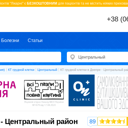
єнтів "Лікарні" є
БЕЗКОШТОВНИМ
для пацієнтів та не містить ніяких прихован
+38 (0
Болезни
Статьи
ия)
КТ грудной клетки
Центральный
КТ грудной клетки в Днепре - Центральный ра
 - Центральный район
89