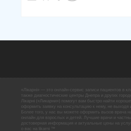
«Лікарні» — это онлайн-сервис записи пациентов в кл
также диагностические центры Днепра и других город
Лікарні («Ликарни») помогут вам быстро найти хороше
оформить заявку на консультацию к нему, не выходя 
Более того, у нас вы можете оформить вызов врача н
онлайн для взрослых и детей. Лучшие врачи и частны
достоверная информация и актуальные цены на услуг
о вас на likarni ™