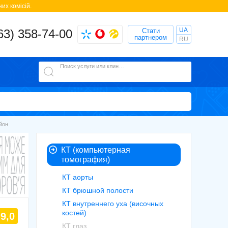
их комісій.
UA
63) 358-74-00
Стати
партнером
RU
Поиск услуги или клиники
йон
КТ (компьютерная
томография)
КТ аорты
КТ брюшной полости
КТ внутреннего уха (височных
костей)
9,0
КТ глаз