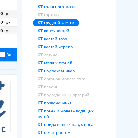
КТ головного мозга
0 грн
КТ гортани
0 грн
КТ грудной клетки
0 грн
КТ конечностей
КТ костей таза
0 грн
КТ костей черепа
0 грн
КТ легких
Вс
0 грн
КТ мягких тканей
КТ надпочечников
КТ органов малого таза
КТ печени
КТ подвздошных артерий
КТ позвоночника
КТ почек и мочевыводящих
путей
КТ придаточных пазух носа
КТ с контрастом