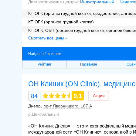
Диагностические центры:
Индустриальный
Чечелов
КТ ОГК (органы грудной клетки, средостение, ангиор
КТ ОГК (органов грудной клетки)
КТ ОГК, ОБП (органов грудной клетки, органов брюш
Смотреть все цены »
КТ ОГК, ОБП (органов грудной клетки, органов брюш
КТ ОГК, БП, ОМТ (органов грудной клетки, брюшной п
Найдено 2 клиники
КТ ОГК, БП, ОМТ (органов грудной клетки, брюшной п
Рейтинг
Название
Оцен
ОН Клиник (ON Clinic), медицин
84
9,1
Акции
Днепр
пр-т Яворницкого, 107 А
р.Центральный
«ОН Клиник Днепр» — это многопрофильный медиц
международной сети «ОН Клиник», основанной в И