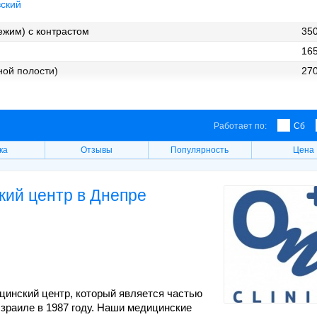
ский
ежим) с контрастом
350
165
ной полости)
270
ной полости) с контрастом
500
олости, органов малого таза)
350
Работает по:
Сб
олости, органов малого таза) с контрастом
600
ка
Отзывы
Популярность
Цена
ский центр в Днепре
инский центр, который является частью
зраиле в 1987 году. Наши медицинские