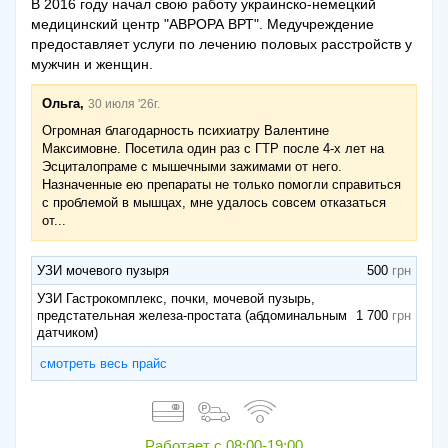
В 2016 году начал свою работу украинско-немецкий
медицинский центр "АВРОРА ВРТ". Медучреждение
предоставляет услуги по лечению половых расстройств у
мужчин и женщин.
Ольга,
30 июля '26г.
Огромная благодарность психиатру Валентине
Максимовне. Посетила один раз с ГТР после 4-х лет на
Эсциталопраме с мышечными зажимами от него.
Назначенные ею препараты не только помогли справиться
с проблемой в мышцах, мне удалось совсем отказаться
от...
УЗИ мочевого пузыря
500
УЗИ Гастрокомплекс, почки, мочевой пузырь,
предстательная железа-простата (абдоминальным
1 700
датчиком)
смотреть весь прайс
Работает с
08:00-19:00