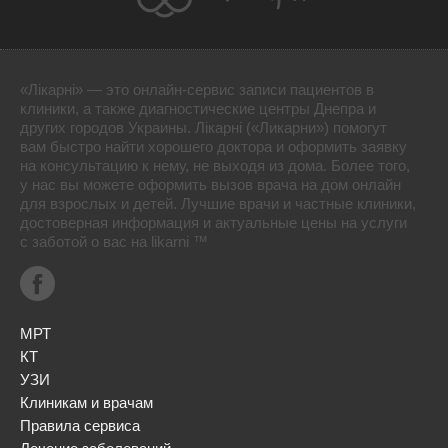
«Лікарні» — это онлайн-сервис записи пациентов в
клиники, а также диагностические центры Днепра и
других городов Украины. Лікарні («Ликарни») помогут
вам быстро найти хорошего доктора и оформить заявку
на консультацию к нему, не выходя из дома. Более того,
у нас вы можете оформить вызов врача на дом онлайн
для взрослых и детей. Лучшие врачи и частные клиники,
достоверная информация и актуальные цены на услуги
с заботой о вас на likarni ™
МРТ
КТ
УЗИ
Клиникам и врачам
Правила сервиса