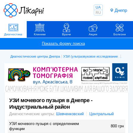
UA
Днепр
RU
Диагностика
Клиники
Врачи
Акции
Болезни
Диагностические центры Днепра
УЗИ (ультразвуковое исследование)
УЗИ мо
УЗИ мочевого пузыря в Днепре -
Индустриальный район
Диагностические центры:
Шевченковский
Центральный
УЗИ мочевого пузыря с определением
800 грн
функции