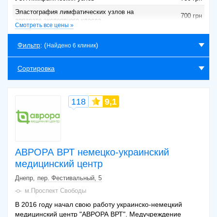
Эластография лимфатических узлов на
700 грн
аппарате экспертного класса
Смотреть все цены »
УЗИ лимфатических узлов (одна
500 грн
анатомическая зона)
Фильтр
: (
)
Найдено 6 клиник
УЗИ лимфоузлов
600 грн
Сортировка
118
9,1
АВРОРА ВРТ немецко-украинский
медицинский центр
Днепр
пер. Фестивальный, 5
м.Проспект Свободы
В 2016 году начал свою работу украинско-немецкий
медицинский центр "АВРОРА ВРТ". Медучреждение