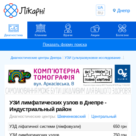
UA
Днепр
RU
Диагностика
Клиники
Врачи
Акции
Болезни
Диагностические центры Днепра
УЗИ (ультразвуковое исследование)
УЗИ ли
УЗИ лимфатических узлов в Днепре -
Индустриальный район
Диагностические центры:
Шевченковский
Центральный
УЗД ліфатичної системи (лімфовузли)
650 грн
УЗИ лимфатических узлов
750 грн