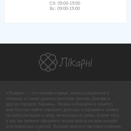
Сб: 09:00-19:00
Вс: 09:00-19:00
«Лікарні» — это онлайн-сервис записи пациентов в
клиники, а также диагностические центры Днепра и
других городов Украины. Лікарні («Ликарни») помогут
вам быстро найти хорошего доктора и оформить заявку
на консультацию к нему, не выходя из дома. Более того,
у нас вы можете оформить вызов врача на дом онлайн
для взрослых и детей. Лучшие врачи и частные клиники,