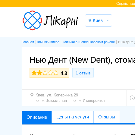
Cервіс паці
Киев
Главная
клиники Киева
клиники в Шевченковском районе
Нью Дент (
Нью Дент (New Dent), стом
1 отзыв
4.3
Киев,
ул. Коперника 29
м.Вокзальная
м.Университет
Цены на услуги
Отзывы
Описание