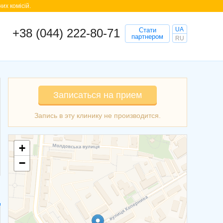
их комісій.
UA
+38 (044) 222-80-71
Стати
партнером
RU
Записаться на прием
+
−