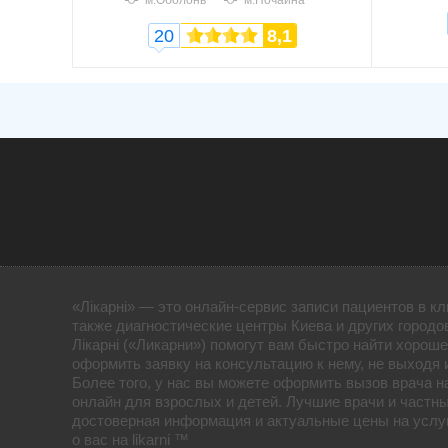
м.Оболонь
м.Почайна
20
8,1
«Лікарні» — это онлайн-сервис записи пациентов в кл
также диагностические центры Киева и других городо
Лікарні («Ликарни») помогут вам быстро найти хороше
оформить заявку на консультацию к нему, не выходя 
Более того, у нас вы можете оформить вызов врача н
онлайн для взрослых и детей. Лучшие врачи и частны
достоверная информация и актуальные цены на услуг
о вас на likarni ™