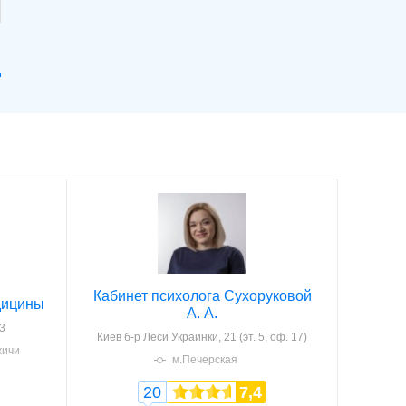
Кабинет психолога Сухоруковой
дицины
А. А.
3
Киев
б-р Леси Украинки, 21 (эт. 5, оф. 17)
жичи
м.Печерская
20
7,4