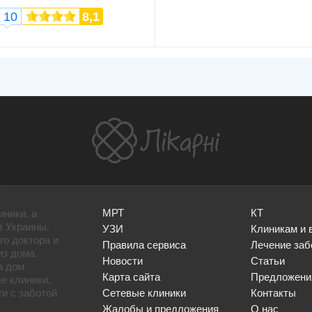
10
8,1
МРТ
КТ
иники, а
в Украины.
УЗИ
Клиникам и 
го доктора и
Правила сервиса
Лечение заб
из дома.
Новости
Статьи
а дом
Карта сайта
Предложени
е клиники,
и с заботой
Сетевые клиники
Контакты
Жалобы и предложения
О нас