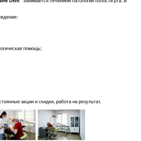
New Dent”
занимается лечением патологий полости рта. В
еждение:
логическая помощь;
оянные акции и скидки, работа на результат.