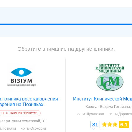
Обратите внимание на другие клиники:
, клиника восстановления
Институт Клинической Ме
зрения на Позняках
Киев
ул. Вадима Гетьмана, 
CЕТЬ КЛИНИК "ВИЗИУМ"
м.Шулявская
м.Дорого
иев
ул. Анны Ахматовой, 31
81
6,1
м.Позняки
м.Осокорки