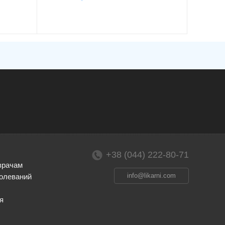
+38 (044) 222-80-71
врачам
info@likarni.com
олеваний
я