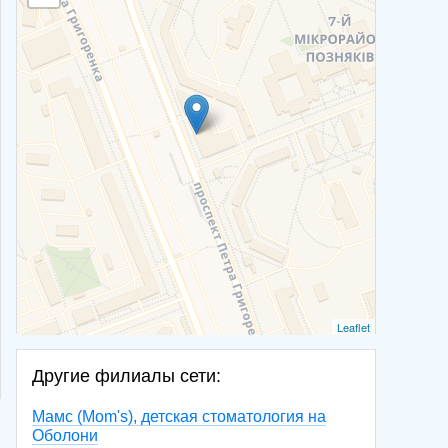
Leaflet
Другие филиалы сети:
Мамс (Mom's), детская стоматология на
Оболони