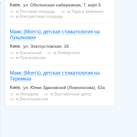
Киев
ул. Оболонская набережная, 7, корп.5
м.Почтовая площадь
м.Тараса Шевченко
м.Контрактовая площадь
Мамс (Mom's), детская стоматология на
Лукьяновке
Киев
ул. Златоустовская, 16
м.Вокзальная
м.Университет
м.Лукьяновская
Мамс (Mom's), детская стоматология на
Теремках
Киев
ул. Юлии Здановской (Ломоносова), 52а
м.Ипподром
м.Выставочный центр
м.Васильковская