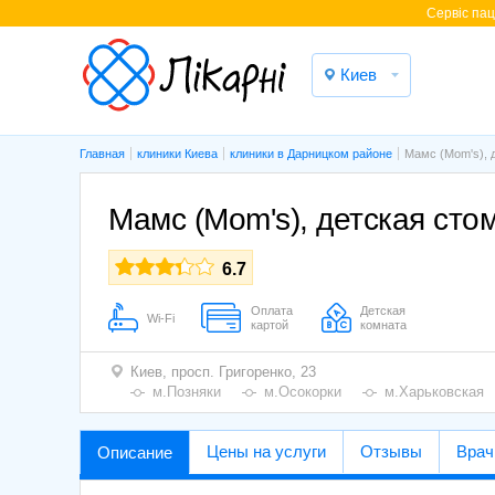
Cервіс паці
Киев
Главная
клиники Киева
клиники в Дарницком районе
Мамс (Mom's), 
Мамс (Mom's), детская сто
6.7
Оплата
Детская
Wi-Fi
картой
комната
Киев,
просп. Григоренко, 23
м.Позняки
м.Осокорки
м.Харьковская
Цены на услуги
Отзывы
Врач
Описание