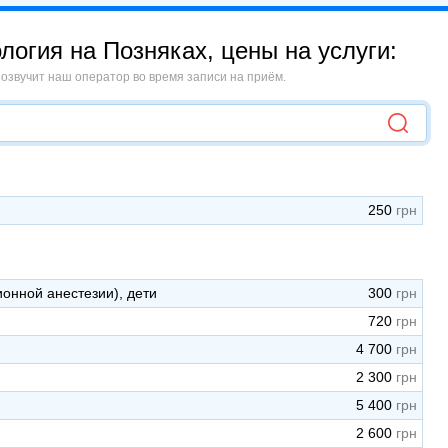
логия на Позняках, цены на услуги:
 озвучит наш оператор во время записи на приём.
250
онной анестезии), дети
300
720
4 700
2 300
5 400
2 600