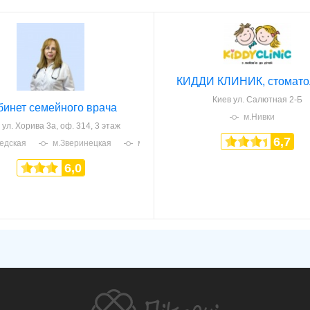
КИДДИ КЛИНИК, стомато
Киев
ул. Салютная 2-Б
бинет семейного врача
м.Нивки
ул. Хорива 3а, оф. 314, 3 этаж
6,7
едская
м.Зверинецкая
м.Печерская
6,0