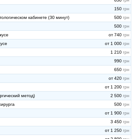
650
150
тологическом кабинете (30 минут)
500
500
кусе
от 740
кусе
от 1 000
1 210
990
650
от 420
от 1 200
ургический метод)
2 500
хирурга
500
от 1 900
3 450
от 1 250