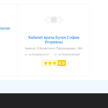
логия
Кабинет врача Бучок Софии
Игоревны
Киев
ул. О.Конисского (Тургеновская), 38А
м.Университет
м.Лукьяновская
6,0