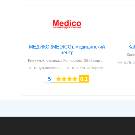
МЕДИКО (MEDICO), медицинский
Ка
центр
Киев
Киев
ул.Александра Конисского, 38 (бывш Тургенева)
м.Лыб
м.Лукьяновская
м.Золотые ворота
м.Крещатик
5
8,1