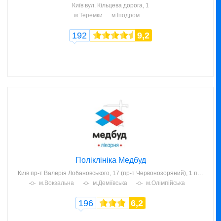
Київ
вул. Кільцева дорога, 1
м.Теремки
м.Іподром
192
9,2
Поліклініка Медбуд
Київ
пр-т Валерія Лобановського, 17 (пр-т Червонозоряний), 1 поверх
м.Вокзальна
м.Деміївська
м.Олімпійська
196
6,2