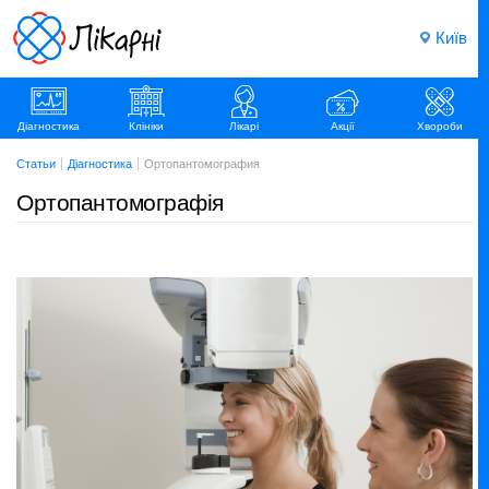
Київ
Діагностика
Клініки
Лікарі
Акції
Хвороби
Статьи
Діагностика
Ортопантомография
Ортопантомографія