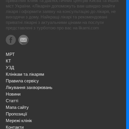
приватних клінік та діагностичних центрів Києва та інших
міст України. «Лікарні» допоможуть вам швидко знайти
лікаря і оформити заявку на консультацію до лікаря, не
виходячи з дому. Найкращі лікарі та рекомендовані
приватні лікарні з актуальними цінами на послуги
представлені з турботою про вас на likarni.com
МРТ
КТ
УЗД
Клінікам та лікарям
Правила сервісу
Лікування захворювань
Новини
Статті
Мапа сайту
Пропозиції
Мережі клінік
Контакти