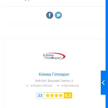
Клініка Гіппократ
Київ
бул. Вацлава Гавела, 4
м.Берестейська
м.Шулявська
33
8,1