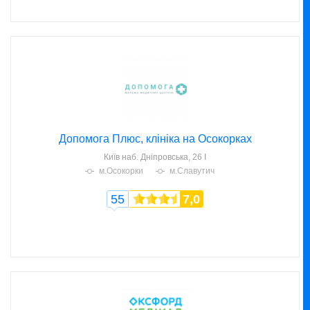
Допомога Плюс, клініка на Осокорках
Київ
наб. Дніпровська, 26 І
м.Осокорки
м.Славутич
55
7,0