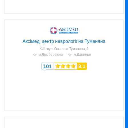
Аксімед, центр неврології на Туманяна
Київ
вул. Ованеса Туманяна, 3
м.Лівобережна
м.Дарниця
101
8,1