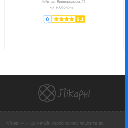
Київ
вул. Вишгородська, 21
м.Оболонь
8
8,1
«Лікарні» — це онлайн-сервіс запису пацієнтів до