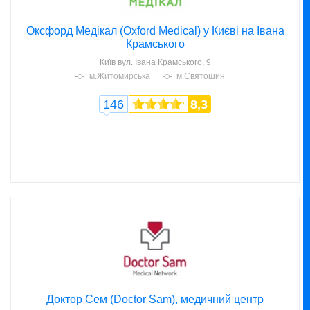
Оксфорд Медікал (Oxford Medical) у Києві на Івана
Крамського
Київ
вул. Івана Крамського, 9
м.Житомирська
м.Святошин
146
8,3
Доктор Сем (Doctor Sam), медичний центр