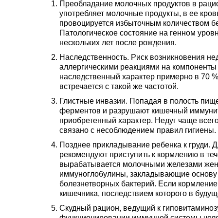
Преобладание молочных продуктов в раци
употребляет молочные продукты, в ее кров
провоцируется избыточным количеством бе
Патологическое состояние на генном уровн
нескольких лет после рождения.
Наследственность. Риск возникновения не
аллергическими реакциями на компоненты 
наследственный характер примерно в 70 %
встречается с такой же частотой.
Глистные инвазии. Попадая в полость пищ
ферментов и разрушают кишечный иммунитет
приобретенный характер. Недуг чаще всего
связано с несоблюдением правил гигиены.
Позднее прикладывание ребенка к груди. Д
рекомендуют приступить к кормлению в теч
вырабатывается молочными железами жен
иммуноглобулины, закладывающие основу 
болезнетворных бактерий. Если кормление 
кишечника, последствием которого в будущ
Скудный рацион, ведущий к гиповитаминозу
функционировании иммунной системы челов