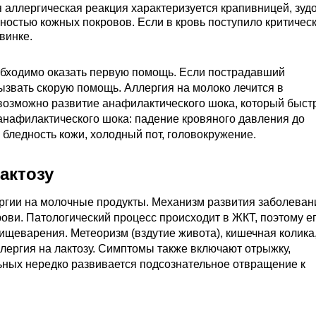
аллергическая реакция характеризуется крапивницей, зуд
ностью кожных покровов. Если в кровь поступило критичес
винке.
обходимо оказать первую помощь. Если пострадавший
ызвать скорую помощь. Аллергия на молоко лечится в
 возможно развитие анафилактического шока, который быст
анафилактического шока: падение кровяного давления до
 бледность кожи, холодный пот, головокружение.
актозу
гии на молочные продукты. Механизм развития заболеван
рови. Патологический процесс происходит в ЖКТ, поэтому е
ищеварения. Метеоризм (вздутие живота), кишечная колика
лергия на лактозу. Симптомы также включают отрыжку,
льных нередко развивается подсознательное отвращение к