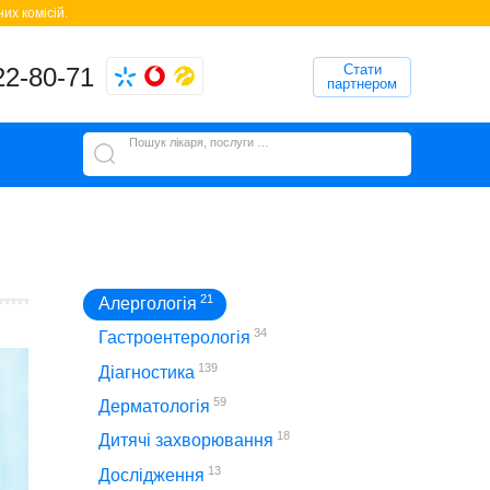
их комісій.
Стати
22-80-71
партнером
Пошук лікаря, послуги або клініки
21
Алергологія
34
Гастроентерологія
139
Діагностика
59
Дерматологія
18
Дитячі захворювання
13
Дослідження