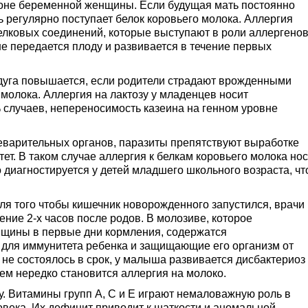
оне беременной женщины. Если будущая мать постоянно
ь регулярно поступает белок коровьего молока. Аллергия
лковых соединений, которые выступают в роли аллергенов
е передается плоду и развивается в течение первых
дуга повышается, если родители страдают врожденными
молока. Аллергия на лактозу у младенцев носит
 случаев, непереносимость казеина на генном уровне
еварительных органов, паразиты препятствуют выработке
. В таком случае аллергия к белкам коровьего молока нос
 диагностируется у детей младшего школьного возраста, чт
ля того чтобы кишечник новорожденного запустился, врачи
ение 2-х часов после родов. В молозиве, которое
щины в первые дни кормления, содержатся
для иммунитета ребенка и защищающие его организм от
не состоялось в срок, у малыша развивается дисбактериоз
ем нередко становится аллергия на молоко.
. Витамины групп А, С и Е играют немаловажную роль в
ека. Их дефицит приводит к шаткости и аномальной