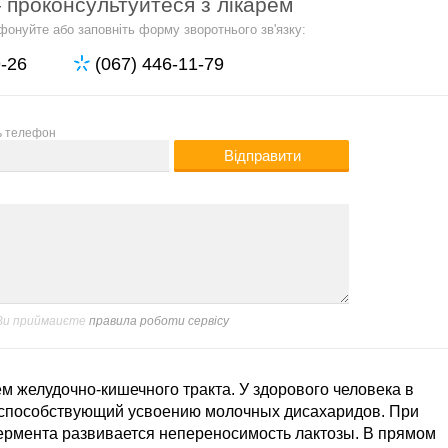
 проконсультуйтеся з лікарем
фонуйте або заповніть форму зворотнього зв'язку:
9-26
(067) 446-11-79
ь телефон
 Ви приймаиєте
правила роботи сервісу
м желудочно-кишечного тракта. У здорового человека в
 способствующий усвоению молочных дисахаридов. При
фермента развивается непереносимость лактозы. В прямом