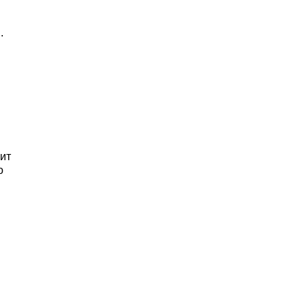
.
ит
о