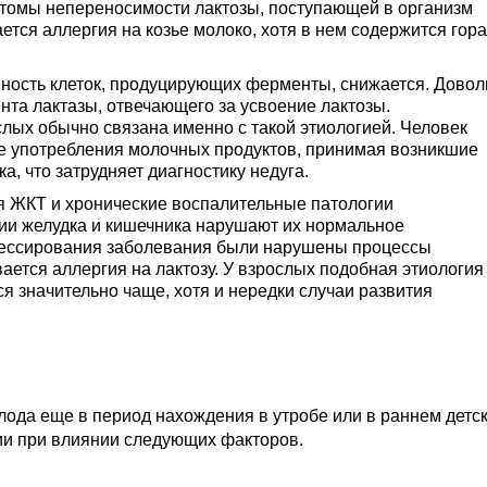
омы непереносимости лактозы, поступающей в организм
ется аллергия на козье молоко, хотя в нем содержится гор
вность клеток, продуцирующих ферменты, снижается. Довол
нта лактазы, отвечающего за усвоение лактозы.
лых обычно связана именно с такой этиологией. Человек
е употребления молочных продуктов, принимая возникшие
, что затрудняет диагностику недуга.
 ЖКТ и хронические воспалительные патологии
ии желудка и кишечника нарушают их нормальное
рессирования заболевания были нарушены процессы
ется аллергия на лактозу. У взрослых подобная этиология
я значительно чаще, хотя и нередки случаи развития
плода еще в период нахождения в утробе или в раннем детс
гии при влиянии следующих факторов.