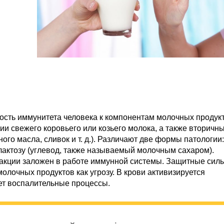
сть иммунитета человека к компонентам молочных продукт
ии свежего коровьего или козьего молока, а также вторичн
ого масла, сливок и т. д.). Различают две формы патологии:
 лактозу (углевод, также называемый молочным сахаром).
еакции заложен в работе иммунной системы. Защитные сил
лочных продуктов как угрозу. В крови активизируется
ет воспалительные процессы.