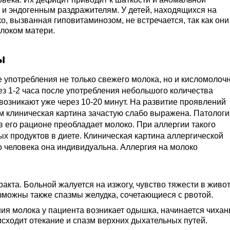
 и эндогенным раздражителям. У детей, находящихся на
о, вызванная гиповитаминозом, не встречается, так как они
локом матери.
ы
 употребления не только свежего молока, но и кисломолоч
ез 1-2 часа после употребления небольшого количества
озникают уже через 10-20 минут. На развитие проявлений
ом клиническая картина зачастую слабо выражена. Патологи
 в его рационе преобладает молоко. При аллергии такого
ых продуктов в диете. Клиническая картина аллергической
о человека она индивидуальна. Аллергия на молоко
кта. Больной жалуется на изжогу, чувство тяжести в живот
можны также спазмы желудка, сочетающиеся с рвотой.
ия молока у пациента возникает одышка, начинается чихан
исходит отекание и спазм верхних дыхательных путей.