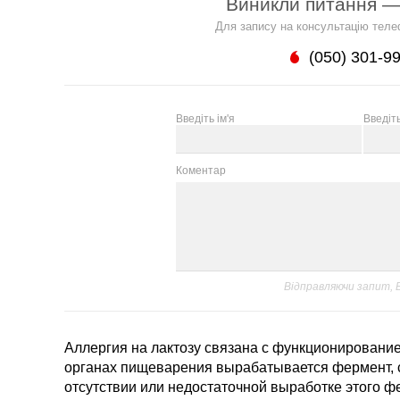
Виникли питання —
Для запису на консультацію теле
(050) 301-9
Введіть ім'я
Введіт
Коментар
Відправляючи запит,
Аллергия на лактозу связана с функционирование
органах пищеварения вырабатывается фермент,
отсутствии или недостаточной выработке этого 