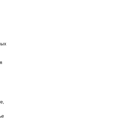
ных
я
е,
ье