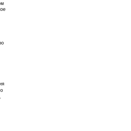
ом
кое
ро
ия
го
,