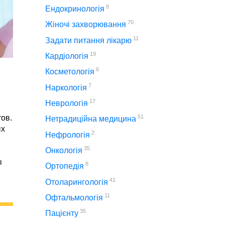
8
Ендокринологія
70
Жіночі захворювання
11
Задати питання лікарю
19
Кардіологія
6
Косметологія
7
Наркологія
17
Неврологія
ов.
51
Нетрадиційна медицина
ых
2
Нефрологія
35
Онкологія
ы
8
Ортопедія
41
Отоларингологія
11
Офтальмологія
35
Пацієнту