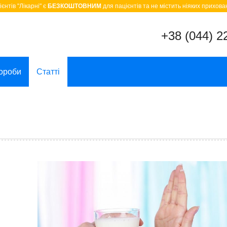
єнтів "Лікарні" є
БЕЗКОШТОВНИМ
для пацієнтів та не містить ніяких прихован
+38 (044) 2
ороби
Статті