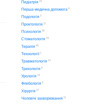
16
Педіатрія
6
Перша медична допомога
3
Подологія
11
Проктологія
38
Психологія
19
Стоматологія
40
Терапія
1
Технології
14
Травматологія
8
Трихологія
19
Урологія
6
Флебологія
27
Хірургія
11
Чоловічі захворювання