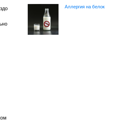
Аллергия на белок
аздо
ьно
ком