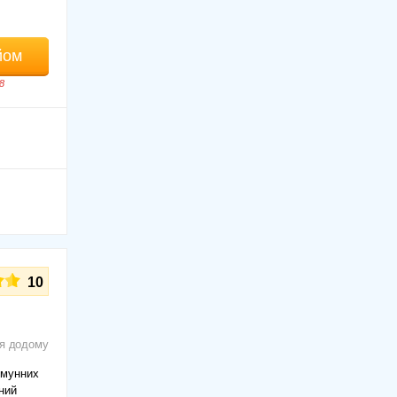
йом
8
10
ря додому
оімунних
ний