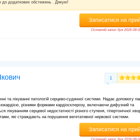
ще до додаткових обстежень . Дякую!
Записатися на при
Останній запис був 2026-08-0
Якович
1
енні та лікуванні патологій серцево-судинної системи. Надає допомогу па
нокардією, різними формами кардіосклерозу, включаючи дифузний та
ся лікуванням серцевої недостатності різного ступеня, гіпертонічної хво
нтами, які страждають на порушення вегетативної нервової системи.
Записатися на при
Останній запис був 2026-08-0