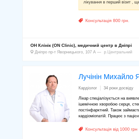
лікування в перший візит , 
Консультація 800 грн.
ОН Клінік (ON Clinic), медичний центр в Дніпрі
Дніпро
пр-т Яворницького, 107 А
р.Центральний
Лучінін Михайло 
Кардіолог
34 роки досвіду
Лікар спеціалізується на виявл
ішемічною хворобою серця, сте
постінфарктний. Також займаєть
кардіоміопатій. Працює з паціє
Консультація від 1000 грн