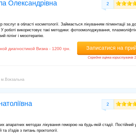
ла Олександрівна
2
р послуг в області косметології. Займається лікуванням пігментації за 
. У роботі використовує такі методики: фотоомолоджування, плазмоліфтін
ий пілінг і мезотерапію.
Записатися на при
ной диагностикой Визиа - 1200 грн.
Середня оцінка користувачів 
м.Вокзальна
атоліївна
2
них апаратних методах лікування геморою на будь-якій стадії. Постійний 
та з'їздів з питань проктології.