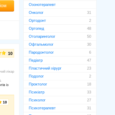
Озонотерапевт
йом
Онколог
31
Ортодонт
2
Ортопед
48
Отоларинголог
50
Офтальмолог
30
Пародонтолог
6
10
Педіатр
47
Пластичний хірург
23
чий лікар
Подолог
2
,
Проктолог
18
тів із
Психіатр
33
Психолог
27
10
Психотерапевт
31