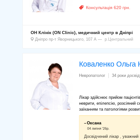
Консультація 620 грн.
ОН Клінік (ON Clinic), медичний центр в Дніпрі
Дніпро
пр-т Яворницького, 107 А
р.Центральний
Коваленко Ольга 
Невропатолог
34 роки досвід
Лікар здійснює прийом пацієнті
неврити, епілепсію, розсіяний с
заїканням та патологіями розви
Оксана
04 липня '26р.
Досвідчений лікар , уважний і