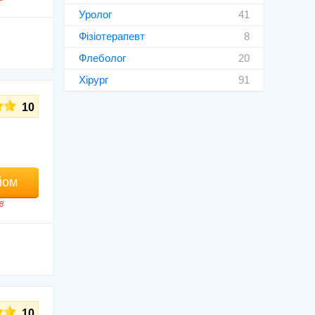
Уролог
41
Фізіотерапевт
8
Флеболог
20
Хірург
91
10
йом
8
10