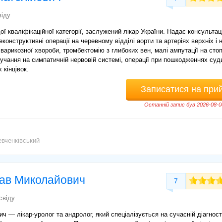
віду
ої кваліфікаційної категорії, заслужений лікар України. Надає консультаці
конструктивні операції на черевному відділі аорти та артеріях верхніх і 
варикозної хвороби, тромбектомію з глибоких вен, малі ампутації на стоп
втручання на симпатичній нервовій системі, операції при пошкодженнях суд
 кінцівок.
Записатися на при
Останній запис був 2026-08-0
вченківський
лав Миколайович
7
свіду
 — лікар-уролог та андролог, який спеціалізується на сучасній діагност