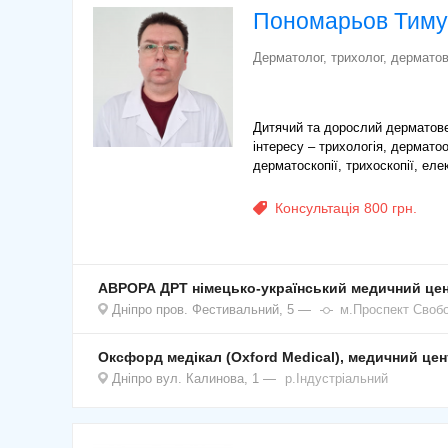
Пономарьов Тиму
Дерматолог, трихолог, дермато
Дитячий та дорослий дерматове
інтересу – трихологія, дермато
дерматоскопії, трихоскопії, елек
Консультація 800 грн.
АВРОРА ДРТ німецько-український медичний це
Дніпро
пров. Фестивальний, 5
м.Проспект Своб
Оксфорд медікал (Oxford Medical), медичний цен
Дніпро
вул. Калинова, 1
р.Індустріальний