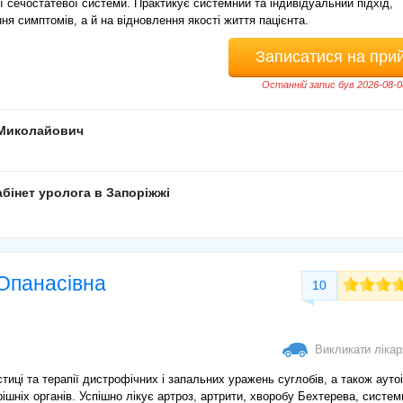
ї сечостатевої системи. Практикує системний та індивідуальний підхід,
ня симптомів, а й на відновлення якості життя пацієнта.
Записатися на при
Останній запис був 2026-08-0
 Миколайович
бінет уролога в Запоріжжі
Опанасівна
10
Викликати ліка
стиці та терапії дистрофічних і запальних уражень суглобів, а також аут
шніх органів. Успішно лікує артроз, артрити, хворобу Бехтерева, систем