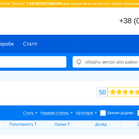
єнтів "Лікарні" є
БЕЗКОШТОВНИМ
для пацієнтів та не містить ніяких прихован
+38 (
ороби
Статті
50
Стать
Наукова ступінь
Категорія
Виклик додому
Популярність
Оцінка
Досвід