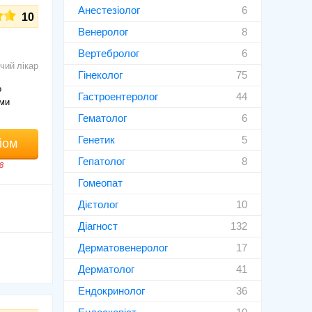
Анестезіолог
6
10
Венеролог
8
Вертебролог
6
чий лікар
Гінеколог
75
о
Гастроентеролог
44
ами
Гематолог
6
Генетик
5
йом
Гепатолог
8
8
Гомеопат
Дієтолог
10
Діагност
132
Дерматовенеролог
17
Дерматолог
41
Ендокринолог
36