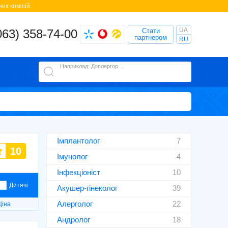
их комісій.
UA
063) 358-74-00
Стати
партнером
RU
Наприклад: Доплергорафія
Імплантолог
7
10
Імунолог
4
Інфекціоніст
10
Дитячі
Акушер-гінеколог
39
Алерголог
22
Ціна
Андролог
18