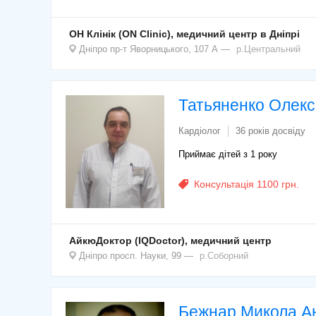
ОН Клінік (ON Clinic), медичний центр в Дніпрі
Дніпро
пр-т Яворницького, 107 А
р.Центральний
Татьяненко Олек
Кардіолог
36 років досвіду
Приймає дітей з 1 року
Консультація 1100 грн.
АйкюДоктор (IQDoctor), медичний центр
Дніпро
просп. Науки, 99
р.Соборний
Бежнар Микола А