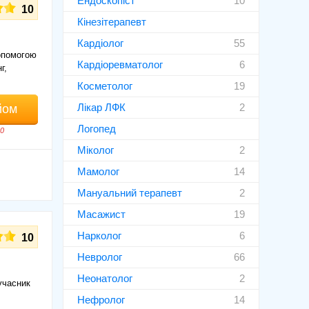
Ендоскопіст
10
10
Кінезітерапевт
Кардіолог
55
допомогою
Кардіоревматолог
6
г,
Косметолог
19
Лікар ЛФК
2
йом
Логопед
10
Міколог
2
Мамолог
14
Мануальний терапевт
2
Масажист
19
Нарколог
6
10
Невролог
66
Неонатолог
2
учасник
Нефролог
14