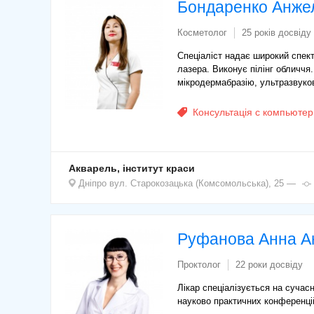
Бондаренко Анже
Косметолог
25 років досвіду
Спеціаліст надає широкий спект
лазера. Виконує пілінг обличчя
мікродермабразію, ультразвуков
Консультація с компьютер
Акварель, інститут краси
Дніпро
вул. Старокозацька (Комсомольська), 25
Руфанова Анна Ан
Проктолог
22 роки досвіду
Лікар спеціалізується на сучас
науково практичних конференцій 