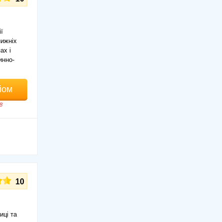
ї
нижніх
ах і
инно-
йом
8
10
иці та