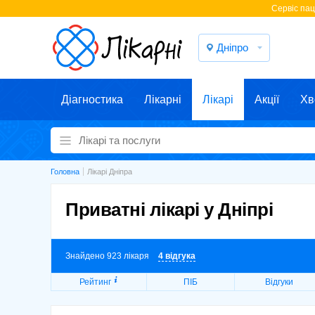
Cервіс паці
Дніпро
Діагностика
Лікарні
Лікарі
Акції
Хв
Головна
Лікарі Дніпра
Приватні лікарі у Дніпрі
Знайдено 923 лікаря
4 відгука
Рейтинг
ПІБ
Відгуки