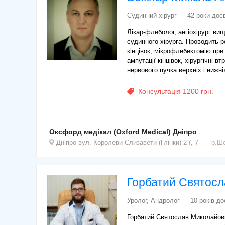
Судинний хірург
42 роки дос
Лікар-флеболог, ангіохірург вищ
судинного хірурга. Проводить ре
кінцівок, мікрофлебектомію при 
ампутації кінцівок, хірургічні 
нервового пучка верхніх і нижніх
Консультація 1200 грн.
Оксфорд медікал (Oxford Medical) Дніпро
Дніпро
вул. Королеви Єлизавети (Глінки) 2-ї, 7
р.Ше
Горбатий Святос
Уролог, Андролог
10 років до
Горбатий Святослав Миколайович