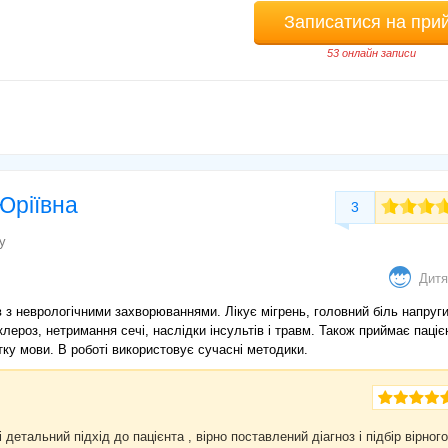
Записатися на при
53 онлайн записи
Юріївна
3
у
Дитя
в з неврологічними захворюваннями. Лікує мігрень, головний біль напруги
клероз, нетримання сечі, наслідки інсультів і травм. Також приймає пацієн
тку мови. В роботі використовує сучасні методики.
 детальний підхід до пацієнта , вірно поставлений діагноз і підбір вірного