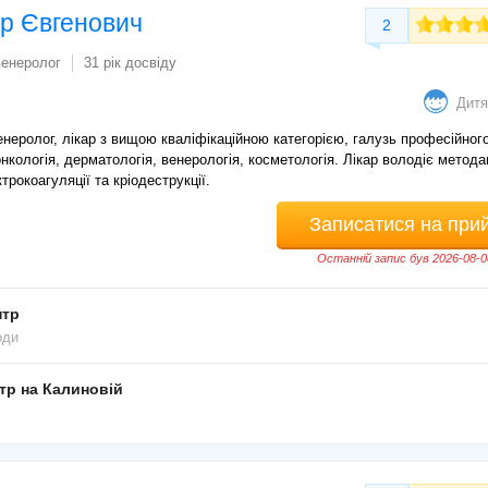
р Євгенович
2
венеролог
31 рік досвіду
Дитя
неролог, лікар з вищою кваліфікаційною категорією, галузь професійног
онкологія, дерматологія, венерологія, косметологія. Лікар володіє метод
трокоагуляції та кріодеструкції.
Записатися на при
Останній запис був 2026-08-0
нтр
оди
тр на Калиновій