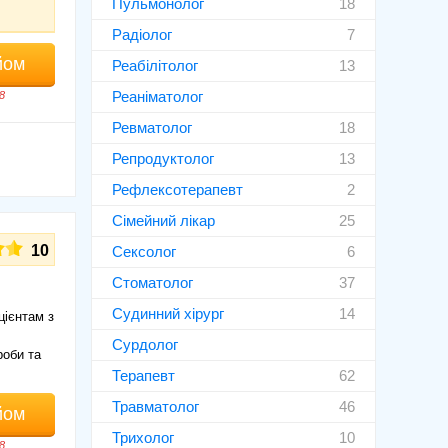
Пульмонолог
18
Радіолог
7
йом
Реабілітолог
13
Реаніматолог
8
Ревматолог
18
Репродуктолог
13
Рефлексотерапевт
2
Сімейний лікар
25
10
Сексолог
6
Стоматолог
37
Судинний хірург
14
цієнтам з
Сурдолог
роби та
Терапевт
62
Травматолог
46
йом
Трихолог
10
8