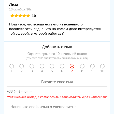
Лиза
13 октября '16г.
10
Нравится, что всегда есть что из новенького
посоветовать, видно, что на самом деле интересуется
той сферой, в которой работает)
Добавить отзыв
Оцените врача по 10-и бальной шкале
(отметка "10" является самой высокой оценкой)
1
2
3
4
5
6
7
8
9
10
*Указывайте номер, с которого вы записывались через наш сервис