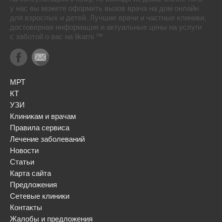
у нас вы можете оформить вызов врача на дом онлайн
для взрослых и детей. Лучшие врачи и частные клиники,
достоверная информация и актуальные цены на услуги
с заботой о вас на likarni ™
МРТ
КТ
УЗИ
Клиникам и врачам
Правила сервиса
Лечение заболеваний
Новости
Статьи
Карта сайта
Предложения
Сетевые клиники
Контакты
Жалобы и предложения