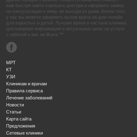
вам быстро найти хорошего доктора и оформить заявку
на консультацию к нему, не выходя из дома. Более того,
у нас вы можете оформить вызов врача на дом онлайн
для взрослых и детей. Лучшие врачи и частные клиники,
достоверная информация и актуальные цены на услуги
с заботой о вас на likarni ™
МРТ
КТ
УЗИ
Клиникам и врачам
Правила сервиса
Лечение заболеваний
Новости
Статьи
Карта сайта
Предложения
Сетевые клиники