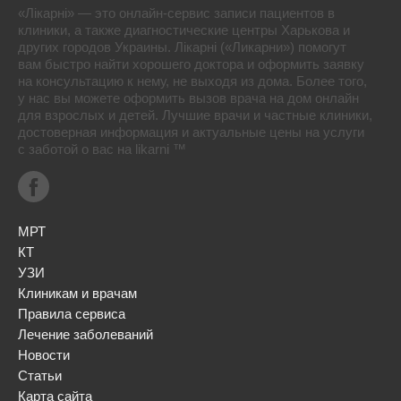
«Лікарні» — это онлайн-сервис записи пациентов в
клиники, а также диагностические центры Харькова и
других городов Украины. Лікарні («Ликарни») помогут
вам быстро найти хорошего доктора и оформить заявку
на консультацию к нему, не выходя из дома. Более того,
у нас вы можете оформить вызов врача на дом онлайн
для взрослых и детей. Лучшие врачи и частные клиники,
достоверная информация и актуальные цены на услуги
с заботой о вас на likarni ™
МРТ
КТ
УЗИ
Клиникам и врачам
Правила сервиса
Лечение заболеваний
Новости
Статьи
Карта сайта