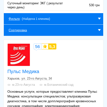
Суточный мониторинг ЭКГ ( результат
530 грн
через день)
Фильтр
: (
)
Найдена 1 клиника
Сортировка
56
5,3
Пульс Медика
Харьков
ул. 23-го Августа, 34
м.23-го Августа
м.Ботанический сад
Основные услуги, которые предоставляет клиника Пульс
Медика: консультации специалистов; ультразвуковая
диагностика, в том числе допплерография кровеносных
сосудов; спирография; электрокардиография;