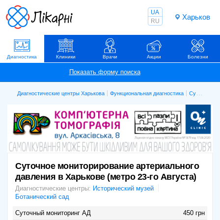
UA
Харьков
RU
Диагностика
Клиники
Врачи
Акции
Болезни
Диагностические центры Харькова
Функциональная диагностика
Суточное мониторирование артериального давления
Суточное мониторирование артериального
давления в Харькове (метро 23-го Августа)
Диагностические центры:
Исторический музей
Ботанический сад
Суточный мониторинг АД
450 грн