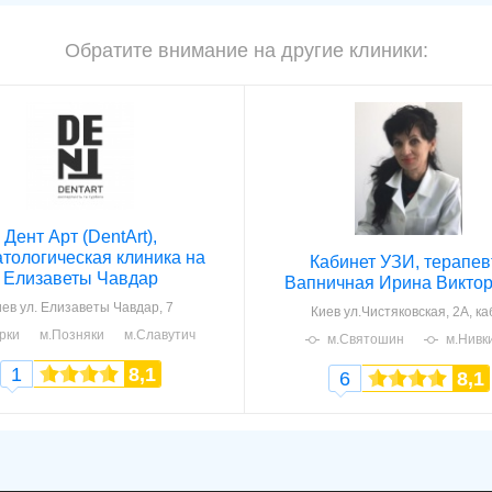
Обратите внимание на другие клиники:
Дент Арт (DentArt),
тологическая клиника на
Кабинет УЗИ, терапев
Елизаветы Чавдар
Вапничная Ирина Викто
иев
ул. Елизаветы Чавдар, 7
Киев
ул.Чистяковская, 2А, ка
рки
м.Позняки
м.Славутич
м.Святошин
м.Нивк
1
8,1
6
8,1