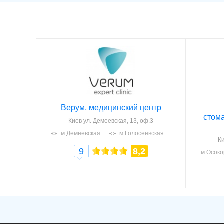
Верум, медицинский центр
стома
Киев
ул. Демеевская, 13, оф.3
м.Демеевская
м.Голосеевская
К
9
8,2
м.Осоко