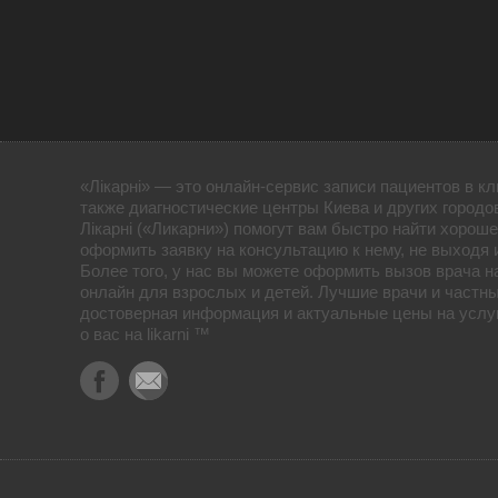
«Лікарні» — это онлайн-сервис записи пациентов в кл
также диагностические центры Киева и других городо
Лікарні («Ликарни») помогут вам быстро найти хороше
оформить заявку на консультацию к нему, не выходя 
Более того, у нас вы можете оформить вызов врача н
онлайн для взрослых и детей. Лучшие врачи и частны
достоверная информация и актуальные цены на услуг
о вас на likarni ™