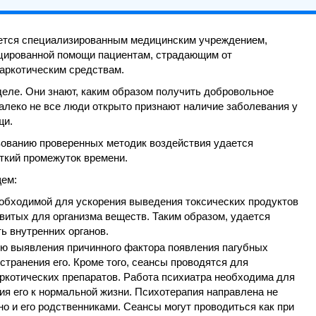
яется специализированным медицинским учреждением,
ицированной помощи пациентам, страдающим от
наркотическим средствам.
ле. Они знают, каким образом получить добровольное
далеко не все люди открыто признают наличие заболевания у
щи.
зованию проверенных методик воздействия удается
ткий промежуток времени.
щем:
обходимой для ускорения выведения токсических продуктов
овитых для организма веществ. Таким образом, удается
ь внутренних органов.
ью выявления причинного фактора появления пагубных
устранения его. Кроме того, сеансы проводятся для
аркотических препаратов. Работа психиатра необходима для
ия его к нормальной жизни. Психотерапия направлена не
но и его родственниками. Сеансы могут проводиться как при