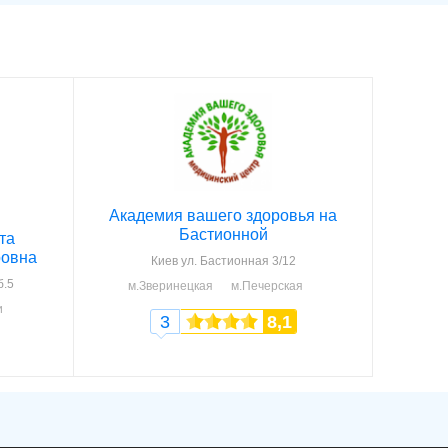
Академия вашего здоровья на
Бастионной
та
ровна
Киев
ул. Бастионная 3/12
б.5
м.Зверинецкая
м.Печерская
и
3
8,1