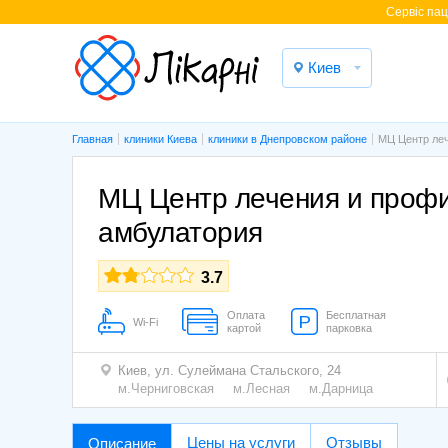
Cервіс паці
Киев
Главная
клиники Киева
клиники в Днепровском районе
МЦ Центр леч
МЦ Центр лечения и профи
амбулатория
3.7
Оплата
Бесплатная
Wi-Fi
картой
парковка
Киев,
ул. Сулеймана Стальского, 24
м.Черниговская
м.Лесная
м.Дарница
Цены на услуги
Отзывы
Описание