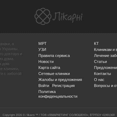
МРТ
КТ
иники, а
в Украины.
УЗИ
Клиникам и 
го доктора и
Правила сервиса
Лечение заб
из дома.
Новости
Статьи
а дом
Карта сайта
Предложени
е клиники,
и с заботой
Сетевые клиники
Контакты
Жалобы и предложения
О нас
Войти
Регистрация
Вопросы и о
/
Политика
конфиденциальности
Сopyright 2026 © / likarni ™ / ТОВ «ЛІМАРКЕТИНГ СОЛЮШЕНЗ», ЕГРПОУ 41991368