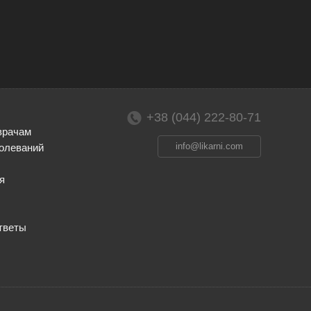
+38 (044) 222-80-71
врачам
info@likarni.com
олеваний
я
тветы