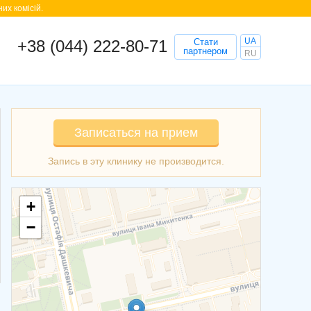
их комісій.
UA
+38 (044) 222-80-71
Стати
партнером
RU
Записаться на прием
+
−