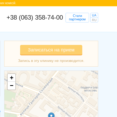
их комісій.
UA
+38 (063) 358-74-00
Стати
партнером
RU
Записаться на прием
+
−