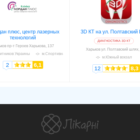
ан плюс, центр лазерных
3D КТ на ул. Полтавский
технологий
ДИАГНОСТИКА 3D КТ
ков
пр-т Героев Харькова, 137
Харьков
ул. Полтавский шлях,
итников Украины
м.Спортивная
м.Южный вокзал
2
6,1
12
8,3