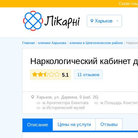
Cервіс паці
Харьков
Главная
клиники Харькова
клиники в Шевченковском районе
Наркол
Наркологический кабинет 
11 отзывов
5.1
Харьков,
ул. Дарвина, 9 (каб. 26)
м.Архитектора Бекетова
м.Площадь Констит
м.Исторический музей
Цены на услуги
Отзывы
Описание