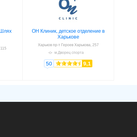
 Шлях
ОН Клиник, детское отделение в
Харькове
Харьков
пр-т Героев Харькова, 257
 115
м.Дворец спорта
50
9,1