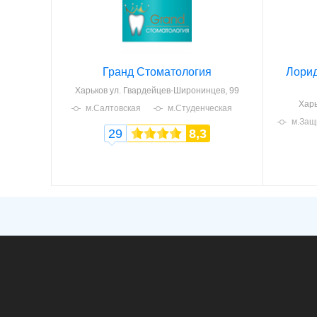
Гранд Стоматология
Лорид
Харьков
ул. Гвардейцев-Широнинцев, 99
Харь
м.Салтовская
м.Студенческая
м.Защ
29
8,3