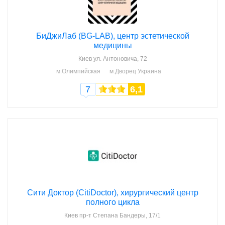
БиДжиЛаб (BG-LAB), центр эстетической
медицины
Киев
ул. Антоновича, 72
м.Олимпийская
м.Дворец Украина
7
6,1
Сити Доктор (CitiDoctor), хирургический центр
полного цикла
Киев
пр-т Степана Бандеры, 17/1