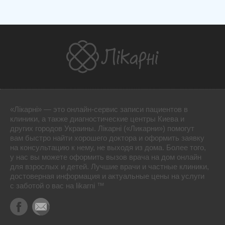
«Лікарні» — это онлайн-сервис записи пациентов в
клиники, а также диагностические центры Киева и
других городов Украины. Лікарні («Ликарни») помогут
вам быстро найти хорошего доктора и оформить заявку
на консультацию к нему, не выходя из дома. Более того,
у нас вы можете оформить вызов врача на дом онлайн
для взрослых и детей. Лучшие врачи и частные клиники,
достоверная информация и актуальные цены на услуги
с заботой о вас на likarni ™