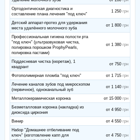
Ортодонтическая диагностика и
1 250
составление плана лечения "под ключ"
Детский аппарат-протез для удержания
от 1 800
места удалённого молочного зуба
Профессиональная гигиена полости рта
"под ключ" (ультразвуковая чистка,
от 1 380
полировка порошком ProphyPearls,
полировка пастами)
Поддесневая чистка (кюретаж), 1
от 750
квадрант
Фотополимерная пломба "под ключ"
от 1 715
Лечение каналов зубов под микроскопом
от 1 140
(первичное), одноканальный зуб
Металлокерамическая коронка
от 15 000
Безметалловая коронка (накладка) из
от 4 950
диоксида циркония
Винир
от 4 550
Набор "Домашнее отбеливание под
ключ" (изготовление капп для
от 4 750