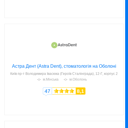
Астра Дент (Astra Dent), стоматологія на Оболоні
Київ
пр-т Володимира Івасюка (Героїв Сталінграда), 12-Г, корпус 2
м.Мінська
м.Оболонь
47
8,1