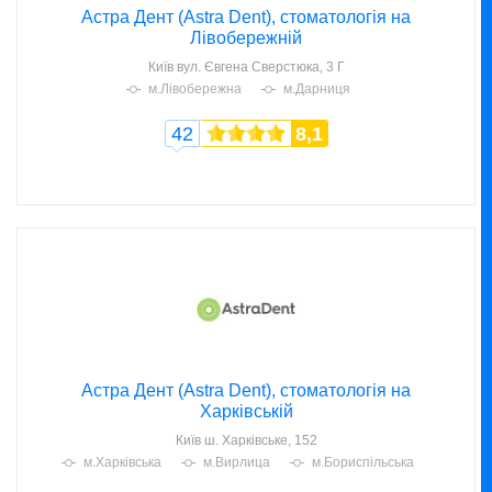
Астра Дент (Astra Dent), стоматологія на
Лівобережній
Київ
вул. Євгена Сверстюка, 3 Г
м.Лівобережна
м.Дарниця
42
8,1
Астра Дент (Astra Dent), стоматологія на
Харківській
Київ
ш. Харківське, 152
м.Харківська
м.Вирлица
м.Бориспільська