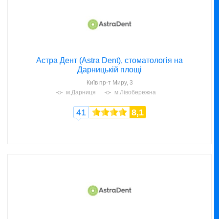
Астра Дент (Astra Dent), стоматологія на
Дарницькій площі
Київ
пр-т Миру, 3
м.Дарниця
м.Лівобережна
41
8,1