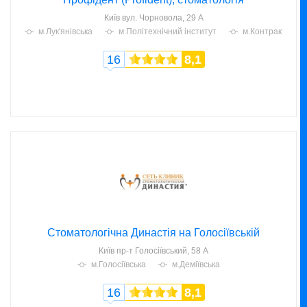
Київ
вул. Чорновола, 29 А
м.Лук'янівська
м.Політехнічний інститут
м.Контрактова 
16
8,1
Стоматологічна Династія на Голосіївській
Київ
пр-т Голосіївський, 58 А
м.Голосіївська
м.Деміївська
16
8,1