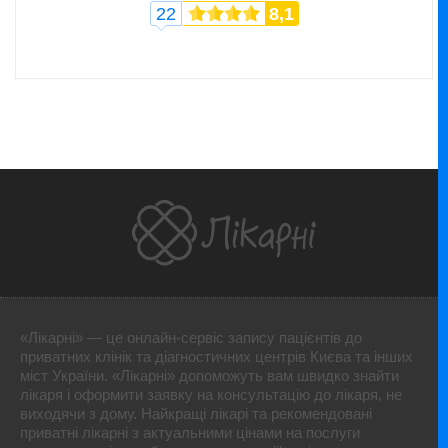
22
8,1
«Лікарні» — це онлайн-сервіс запису пацієнтів до
приватних клінік та діагностичних центрів Києва та інших
міст України. «Лікарні» допоможуть вам швидко знайти
лікаря і оформити заявку на консультацію до лікаря, не
виходячи з дому. Найкращі лікарі та рекомендовані
приватні лікарні з актуальними цінами на послуги