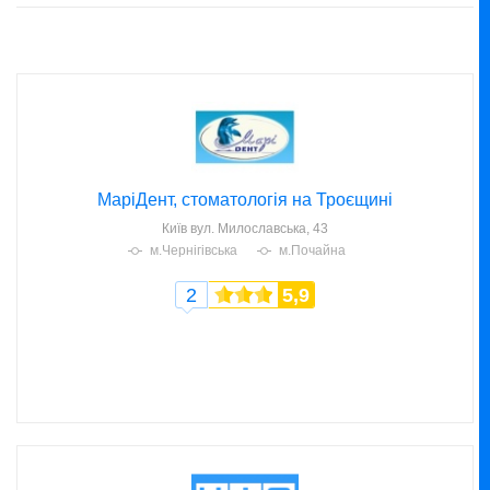
МаріДент, стоматологія на Троєщині
Київ
вул. Милославська, 43
м.Чернігівська
м.Почайна
2
5,9