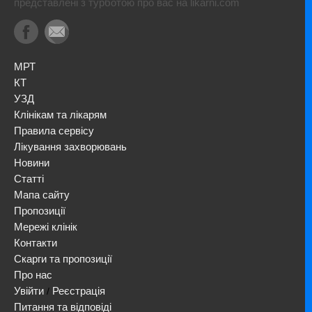
представлені з турботою про вас на likarni.com
МРТ
КТ
УЗД
Клінікам та лікарям
Правила сервісу
Лікування захворювань
Новини
Статті
Мапа сайту
Пропозиції
Мережі клінік
Контакти
Скарги та пропозиції
Про нас
Увійти
Реєстрація
/
Питання та відповіді