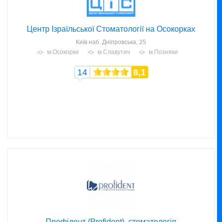
Центр Ізраїльської Стоматології на Осокорках
Київ
наб. Дніпровська, 25
м.Осокорки
м.Славутич
м.Позняки
14
8,1
Профідент (Profident), стоматологія