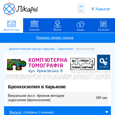
UA
Харьков
RU
Диагностика
Клиники
Врачи
Акции
Болезни
Диагностические центры Харькова
Эндоскопия
Бронхоскопия
Бронхоскопия в Харькове
Визуальное иссл. бронхов методом
240 грн
эндоскопии (бронхоскопия)
Фильтр
: (
)
Найдено 2 клиники