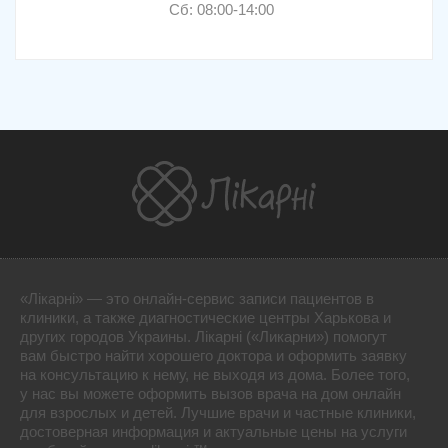
Сб: 08:00-14:00
«Лікарні» — это онлайн-сервис записи пациентов в
клиники, а также диагностические центры Харькова и
других городов Украины. Лікарні («Ликарни») помогут
вам быстро найти хорошего доктора и оформить заявку
на консультацию к нему, не выходя из дома. Более того,
у нас вы можете оформить вызов врача на дом онлайн
для взрослых и детей. Лучшие врачи и частные клиники,
достоверная информация и актуальные цены на услуги