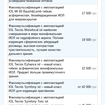
усовершенствованной оптикой
Факоэмульсификация с имплантацией
IOL MI 60 Baush&Lomb гибкая,
17 500
асферическая, безаберрационная ИОЛ
для микровскрытия
Факоэмульсификация с имплантацией
IOL Tecnis Monofocal iol наиболее
совершенная в мире монофокальная
ИОЛ из гидрофобного акрила. Полная
19 500
коррекция сферических аберраций
роговицы, высокая контрастная
чувствительность, лучшее качество
дальнего зрения.
Факоэмульсификация с имплантацией
IOL Tecnis Eyhance iol – новый класс
гибких асферических монофокальных
22 500
ИОЛ. Придает больше промежуточного
зрения.
Факоэмульсификация с имплантацией
IOL Tecnis Symfony iol – новый класс
от 42 000
ИОЛ для коррекции пресбиопии
Факоэмульсификация с имплантацией
IOL Tecnis Symfony Toric iol