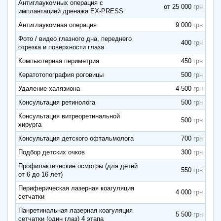
Антиглаукомных операция с
от 25 000
имплантацией дренажа EX-PRESS
Антиглаукомная операция
9 000
Фото / видео глазного дна, переднего
400
отрезка и поверхности глаза
Компьютерная периметрия
450
Кератотопография роговицы
500
Удаление халязиона
4 500
Консультация ретинолога
500
Консультация витреоретинальной
500
хирурга
Консультация детского офтальмолога
700
Подбор детских очков
300
Профилактические осмотры (для детей
550
от 6 до 16 лет)
Периферическая лазерная коагуляция
4 000
сетчатки
Панретинальная лазерная коагуляция
5 500
сетчатки (один глаз) 4 этапа