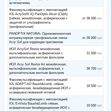
астигматизма
Факоэмульсификация с имплантацией
IOL AcrySof® IQ PanOptix Alcon (США)
(гибкая, моноблочная, асферическая с
от 38 000
защитой от ультрафиолета,
трехфокальная)
PANOPTIX NATURAL Однокомпонентная
интраокулярная трехфокальная линза
от 39 000
Acry Sof для коррекции пресбиопии
ИОЛ AcrySof Restor моноблочная,
мультифокальная, асферическая с
31 500
дополнительным желтым фильтром
ИОЛ Acry Sof Restor Art моноблочная,
мультифокальная, асферическая, с
39 700
дополнительным желтым фильтром
Факоэмульсификация с имплантацией
IOL ADAPT-AO Baush&Lomb, гибкая,
18 500
асферическая, безаберрационная ИОЛ с
усовершенствованной оптикой
Факоэмульсификация с имплантацией
IOL EnVista Baush&Lomb гибкая,
19 500
асферическая безаберрационная ИОЛ с