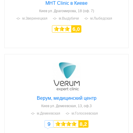
MHT Clinic в Киеве
Киев
ул. Драгомирова, 18 (оф. 7)
м.Зверинецкая
м.Выдубичи
м.Лыбедская
6,0
Верум, медицинский центр
Киев
ул. Демеевская, 13, оф.3
м.Демеевская
м.Голосеевская
9
8,2