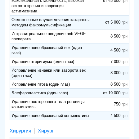
максимальная стабильность, высокая
от 45 000
острота зрения и коррекция
астигматизма
Осложненные случаи лечения катаракты
от 5 000
методом факоэмульсификации
Интравитреальное введение anti-VEGF
8 500
препарата
Удаление новообразований век (один
4 500
глаз)
Удаление птеригиума (один глаз)
7 000
Исправление изнанки или заворота век
8 000
(один глаз)
Исправление птоза (один глаз)
8 500
Блефаропластика (один глаз)
от 19 000
Удаление постороннего тела роговицы,
750
конъюнктивы
Удаление новообразований конъюнктивы
4 500
Хирургия
Хирург