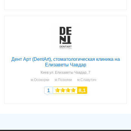
Дент Арт (DentArt), стоматологическая клиника на
Елизаветы Чавдар
Киев
ул. Елизаветы Чавдар, 7
м.Осокорки
м.Позняки
м.Славутич
1
8,1