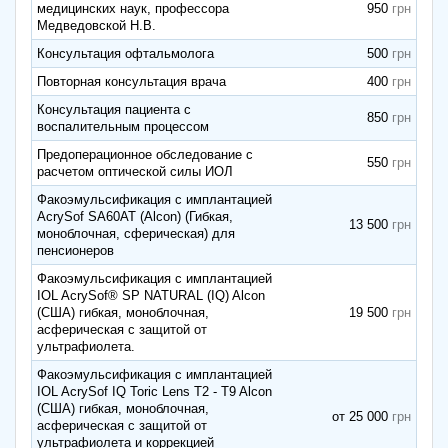
медицинских наук, профессора
950
Медведовской Н.В.
Консультация офтальмолога
500
Повторная консультация врача
400
Консультация пациента с
850
воспалительным процессом
Предоперационное обследование с
550
расчетом оптической силы ИОЛ
Факоэмульсификация с имплантацией
AcrySof SA60AT (Alcon) (Гибкая,
13 500
моноблочная, сферическая) для
пенсионеров
Факоэмульсификация с имплантацией
IOL AcrySof® SP NATURAL (IQ) Alcon
(США) гибкая, моноблочная,
19 500
асферическая с защитой от
ультрафиолета.
Факоэмульсификация с имплантацией
IOL AcrySof IQ Toric Lens T2 - T9 Alcon
(США) гибкая, моноблочная,
от 25 000
асферическая с защитой от
ультрафиолета и коррекцией