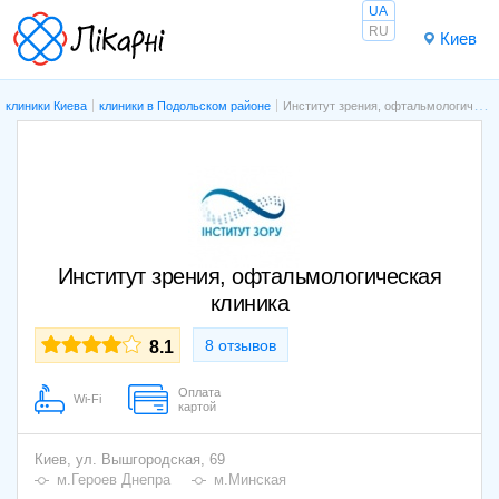
UA
RU
Киев
клиники Киева
клиники в Подольском районе
Институт зрения, офтальмологическая клиника
Институт зрения, офтальмологическая
клиника
8 отзывов
8.1
Оплата
Wi-Fi
картой
Киев,
ул. Вышгородская, 69
м.Героев Днепра
м.Минская