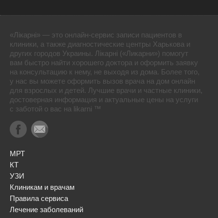
«Лікарні» — это онлайн-сервис записи пациентов в
клиники, а также диагностические центры Харькова и
других городов Украины. Лікарні («Ликарни») помогут
вам быстро найти хорошего доктора и оформить заявку
на консультацию к нему, не выходя из дома. Более того,
у нас вы можете оформить вызов врача на дом онлайн
для взрослых и детей. Лучшие врачи и частные клиники,
достоверная информация и актуальные цены на услуги
с заботой о вас на likarni ™
МРТ
КТ
УЗИ
Клиникам и врачам
Правила сервиса
Лечение заболеваний