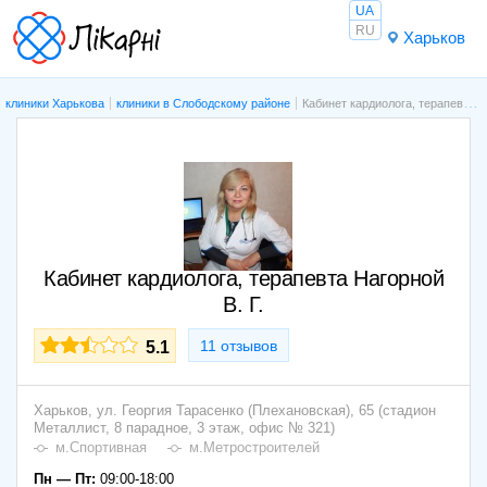
UA
RU
Харьков
клиники Харькова
клиники в Слободскому районе
Кабинет кардиолога, терапевта Нагорной В. Г.
Кабинет кардиолога, терапевта Нагорной
В. Г.
11 отзывов
5.1
Харьков,
ул. Георгия Тарасенко (Плехановская), 65 (стадион
Металлист, 8 парадное, 3 этаж, офис № 321)
м.Спортивная
м.Метростроителей
Пн — Пт:
09:00-18:00