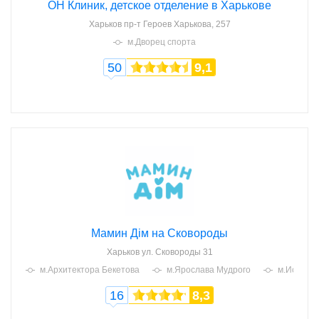
ОН Клиник, детское отделение в Харькове
Харьков
пр-т Героев Харькова, 257
м.Дворец спорта
50
9,1
Мамин Дім на Сковороды
Харьков
ул. Сковороды 31
м.Архитектора Бекетова
м.Ярослава Мудрого
м.Историч
16
8,3