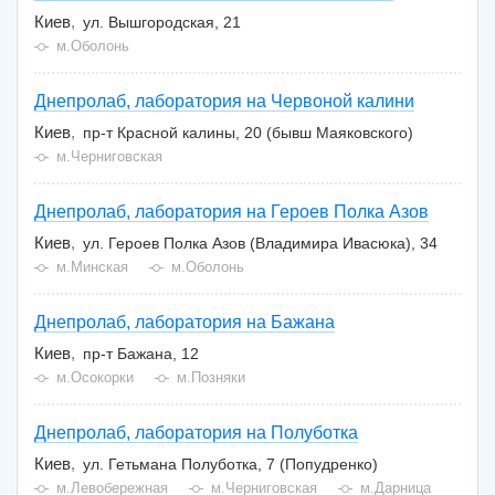
Киев
ул. Вышгородская, 21
м.Оболонь
Днепролаб, лаборатория на Червоной калини
Киев
пр-т Красной калины, 20 (бывш Маяковского)
м.Черниговская
Днепролаб, лаборатория на Героев Полка Азов
Киев
ул. Героев Полка Азов (Владимира Ивасюка), 34
м.Минская
м.Оболонь
Днепролаб, лаборатория на Бажана
Киев
пр-т Бажана, 12
м.Осокорки
м.Позняки
Днепролаб, лаборатория на Полуботка
Киев
ул. Гетьмана Полуботка, 7 (Попудренко)
м.Левобережная
м.Черниговская
м.Дарница