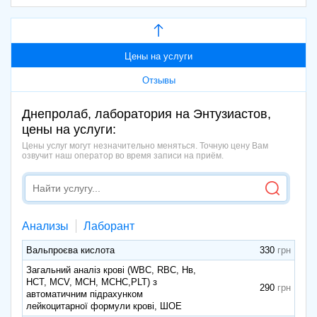
Цены на услуги
Отзывы
Днепролаб, лаборатория на Энтузиастов,
цены на услуги:
Цены услуг могут незначительно меняться. Точную цену Вам
озвучит наш оператор во время записи на приём.
Анализы
Лаборант
Вальпроєва кислота
330
Загальний аналіз крові (WBC, RBC, Нв,
HCT, MCV, МСН, МСНС,PLT) з
290
автоматичним підрахунком
лейкоцитарної формули крові, ШОЕ