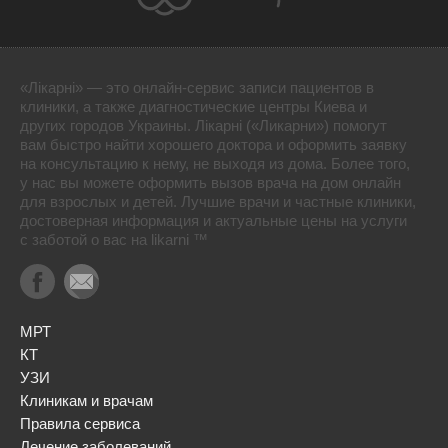
«Лікарні» — это онлайн-сервис записи пациентов в
клиники, а также диагностические центры Киева и
других городов Украины. Лікарні («Ликарни») помогут
вам быстро найти хорошего доктора и оформить заявку
на консультацию к нему, не выходя из дома. Более того,
у нас вы можете оформить вызов врача на дом онлайн
для взрослых и детей. Лучшие врачи и частные клиники,
достоверная информация и актуальные цены на услуги
с заботой о вас на likarni ™
МРТ
КТ
УЗИ
Клиникам и врачам
Правила сервиса
Лечение заболеваний