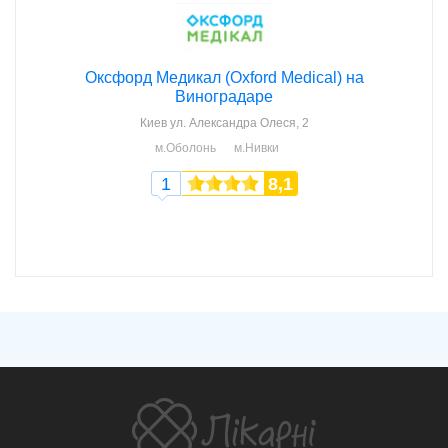
Оксфорд Медикал (Oxford Medical) на
Виноградаре
Киев
ул. Александра Олеся, 2
м.Оболонь
м.Нивки
1
8,1