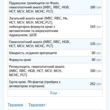
Підрахунок тромбоцитів по Фоніо,
гематологічний аналіз (WBC, RВC, HGB,
180
HCT, MCV, MCH, MCHC, PLT)
Загальний аналіз крові (WBC, RBC, Нв,
HCT, MCV, МСН, МСНС,PLT),
лейкоцитарна формула крові з
243
автоматичним та мікроскопічним
підрахунком, ШОЕ
Гематологічний аналіз (WBC, RВC, HGB,
135
HCT, MCV, MCH, MCHC, PLT)
Швидкість осідання еретроцитів
90
Формула крові
90
Ретикулоцити, гематологічний аналіз
(WBC, RВC, HGB, HCT, MCV, MCH,
180
MCHC, PLT)
Група крові, Rh-фактор (пробірка з
252
активатором згортання)
Еще...
Терапия
Терапевт