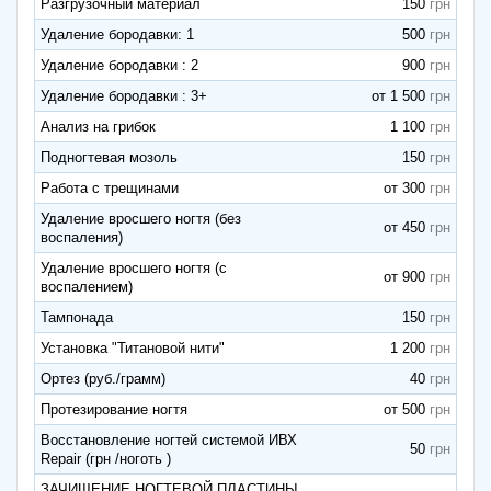
Разгрузочный материал
150
Удаление бородавки: 1
500
Удаление бородавки : 2
900
Удаление бородавки : 3+
от 1 500
Анализ на грибок
1 100
Подногтевая мозоль
150
Работа с трещинами
от 300
Удаление вросшего ногтя (без
от 450
воспаления)
Удаление вросшего ногтя (с
от 900
воспалением)
Тампонада
150
Установка "Титановой нити"
1 200
Ортез (руб./грамм)
40
Протезирование ногтя
от 500
Восстановление ногтей системой ИВХ
50
Repair (грн /ноготь )
ЗАЧИЩЕНИЕ НОГТЕВОЙ ПЛАСТИНЫ