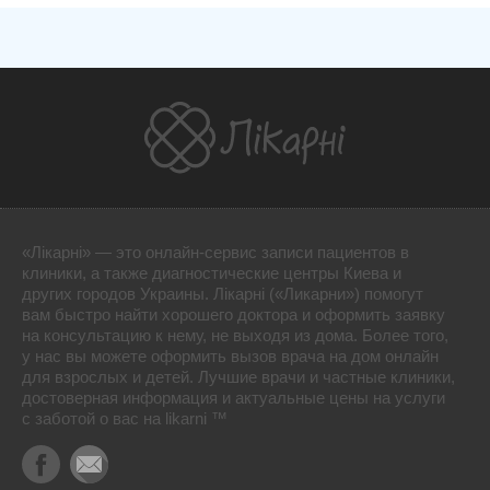
«Лікарні» — это онлайн-сервис записи пациентов в
клиники, а также диагностические центры Киева и
других городов Украины. Лікарні («Ликарни») помогут
вам быстро найти хорошего доктора и оформить заявку
на консультацию к нему, не выходя из дома. Более того,
у нас вы можете оформить вызов врача на дом онлайн
для взрослых и детей. Лучшие врачи и частные клиники,
достоверная информация и актуальные цены на услуги
с заботой о вас на likarni ™