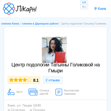
UA
RU
Киев
клиники Киева
клиники в Дарницком районе
Центр подологии Татьяны Голиковой на Гмыри
Центр подологии Татьяны Голиковой на
Гмыри
2 отзыва
8.1
Оплата
Бесплатная
Wi-Fi
картой
парковка
Киев,
ул. Гмыри 10/40
м.Осокорки
м.Позняки