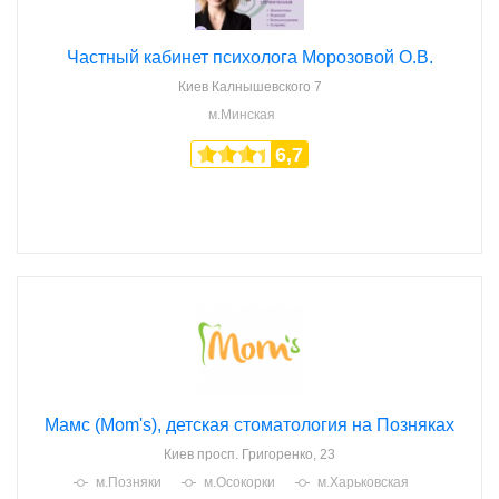
Частный кабинет психолога Морозовой О.В.
Киев
Калнышевского 7
м.Минская
6,7
Мамс (Mom's), детская стоматология на Позняках
Киев
просп. Григоренко, 23
м.Позняки
м.Осокорки
м.Харьковская