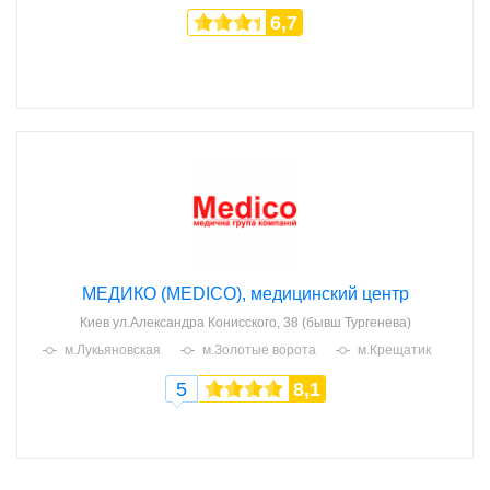
6,7
МЕДИКО (MEDICO), медицинский центр
Киев
ул.Александра Конисского, 38 (бывш Тургенева)
м.Лукьяновская
м.Золотые ворота
м.Крещатик
5
8,1