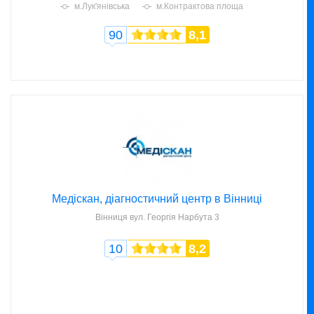
м.Лук'янівська
м.Контрактова площа
90
8,1
Медіскан, діагностичний центр в Вінниці
Вінниця
вул. Георгія Нарбута 3
10
8,2