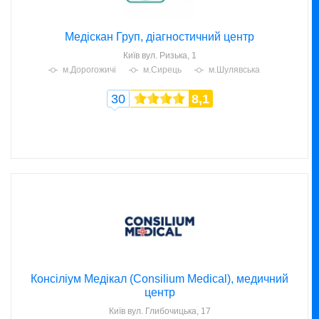
Медіскан Груп, діагностичний центр
Київ
вул. Ризька, 1
м.Дорогожичі
м.Сирець
м.Шулявська
30
8,1
Консіліум Медікал (Consilium Medical), медичний
центр
Київ
вул. Глибочицька, 17