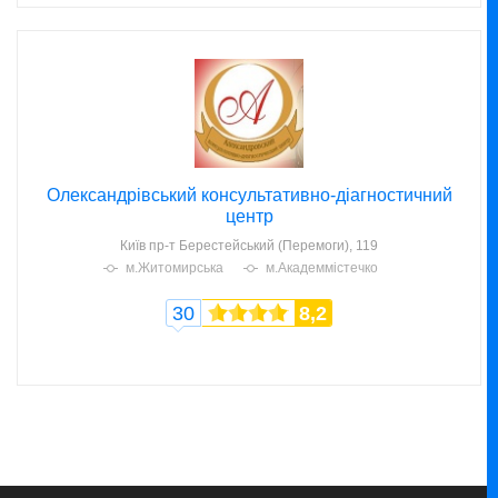
Олександрівський консультативно-діагностичний
центр
Київ
пр-т Берестейський (Перемоги), 119
м.Житомирська
м.Академмістечко
30
8,2