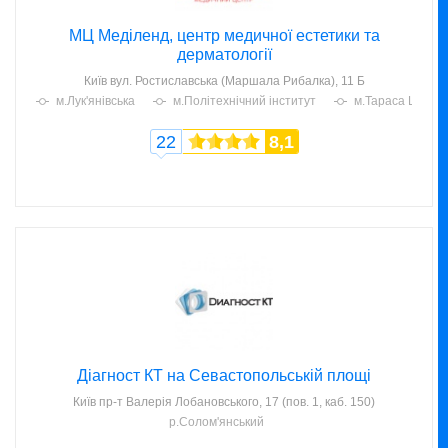
МЦ Меділенд, центр медичної естетики та
дерматології
Київ
вул. Ростиславська (Маршала Рибалка), 11 Б
м.Лук'янівська
м.Політехнічний інститут
м.Тараса Шевче
22
8,1
Діагност КТ на Севастопольській площі
Київ
пр-т Валерія Лобановського, 17 (пов. 1, каб. 150)
р.Солом'янський