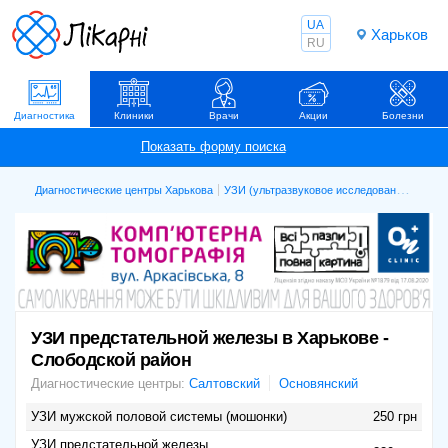
UA
Харьков
RU
Диагностика
Клиники
Врачи
Акции
Болезни
Диагностические центры Харькова
УЗИ (ультразвуковое исследование)
УЗИ 
УЗИ предстательной железы в Харькове -
Слободской район
Диагностические центры:
Салтовский
Основянский
УЗИ мужской половой системы (мошонки)
250 грн
УЗИ предстательной железы