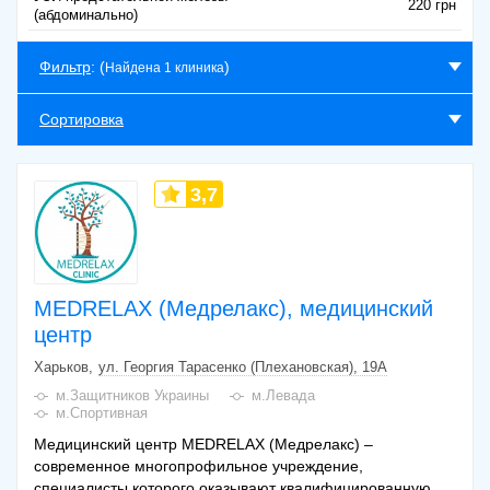
220 грн
(абдоминально)
Фильтр
: (
)
Найдена 1 клиника
Сортировка
3,7
MEDRELAX (Медрелакс), медицинский
центр
Харьков
ул. Георгия Тарасенко (Плехановская), 19А
м.Защитников Украины
м.Левада
м.Спортивная
Медицинский центр MEDRELAX (Медрелакс) –
современное многопрофильное учреждение,
специалисты которого оказывают квалифицированную