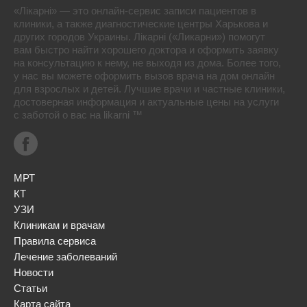
«Лікарні» — это онлайн-сервис записи пациентов в
клиники, а также диагностические центры Харькова и
других городов Украины. Лікарні («Ликарни») помогут
вам быстро найти хорошего доктора и оформить заявку
на консультацию к нему, не выходя из дома. Более того,
у нас вы можете оформить вызов врача на дом онлайн
для взрослых и детей. Лучшие врачи и частные клиники,
достоверная информация и актуальные цены на услуги
с заботой о вас на likarni ™
МРТ
КТ
УЗИ
Клиникам и врачам
Правила сервиса
Лечение заболеваний
Новости
Статьи
Карта сайта