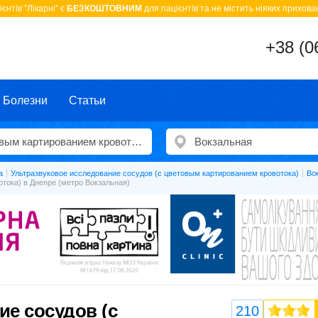
єнтів "Лікарні" є
БЕЗКОШТОВНИМ
для пацієнтів та не містить ніяких прихован
+38 (0
Болезни
Статьи
а
Ультразвуковое исследование сосудов (с цветовым картированием кровотока)
Во
тока) в Днепре (метро Вокзальная)
ие сосудов (с
210