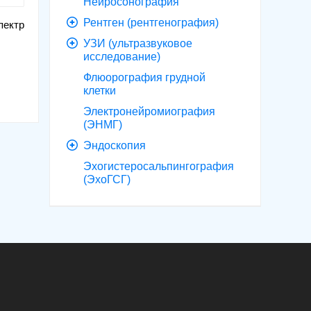
Нейросонография
Рентген (рентгенография)
пектр
УЗИ (ультразвуковое
исследование)
Флюорография грудной
клетки
Электронейромиография
(ЭНМГ)
Эндоскопия
Эхогистеросальпингография
(ЭхоГСГ)