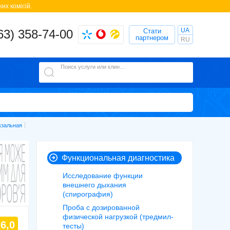
их комісій.
UA
63) 358-74-00
Стати
партнером
RU
Поиск услуги или клиники
кзальная
Функциональная диагностика
Исследование функции
внешнего дыхания
(спирография)
Проба с дозированной
физической нагрузкой (тредмил-
6,0
тесты)