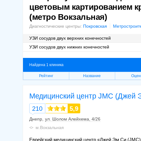
цветовым картированием кр
(метро Вокзальная)
Диагностические центры:
Покровская
Метростроит
УЗИ сосудов двух верхних конечностей
УЗИ сосудов двух нижних конечностей
Найдена 1 клиника
Рейтинг
Название
Оцен
Медицинский центр JMC (Джей 
210
5,9
Днепр
ул. Шолом Алейхема, 4/26
м.Вокзальная
Еврейский медицинский центр «Джей Эм Си (JMC)»