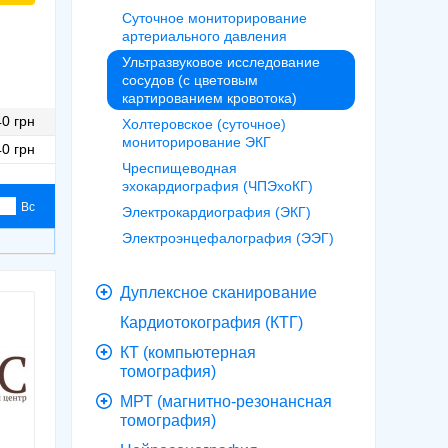
Суточное мониторирование
артериального давления
Ультразвуковое исследование
сосудов (с цветовым
картированием кровотока)
0 грн
Холтеровское (суточное)
мониторирование ЭКГ
0 грн
Чреспищеводная
эхокардиография (ЧПЭхоКГ)
Вс
Электрокардиография (ЭКГ)
Электроэнцефалография (ЭЭГ)
Дуплексное сканирование
Кардиотокография (КТГ)
КТ (компьютерная
томография)
МРТ (магнитно-резонансная
томография)