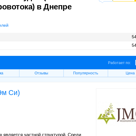
овотока) в Днепре
елей
54
54
Работает по:
ка
Отзывы
Популярность
Цена
Эм Си)
 является частной структурой. Среди