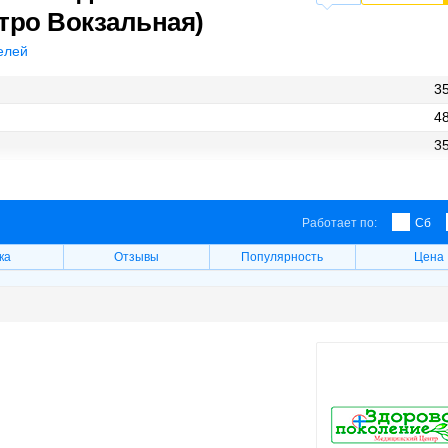
тро Вокзальная)
елей
35
48
35
48
Работает по:
Сб
ка
Отзывы
Популярность
Цена