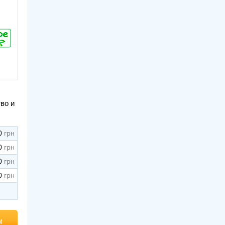
во и
0
0
0
0
м