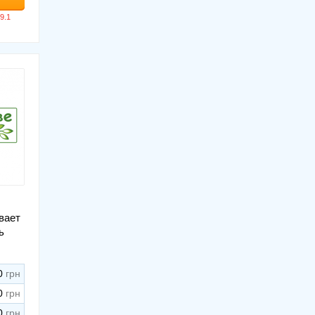
вает
ь
0
0
0