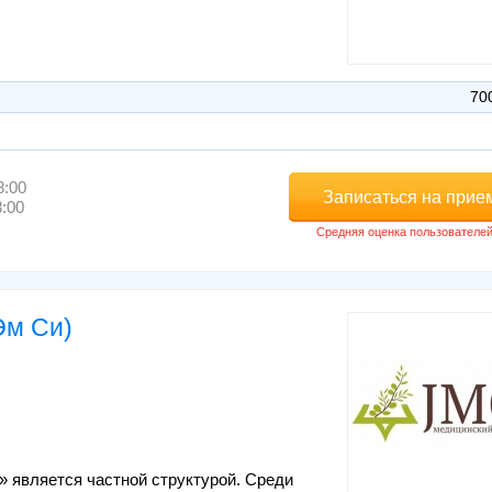
70
8:00
Записаться на прие
8:00
Эм Си)
 является частной структурой. Среди