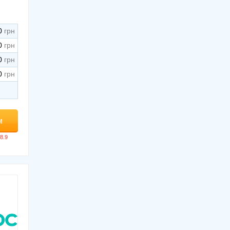
0
0
0
0
м