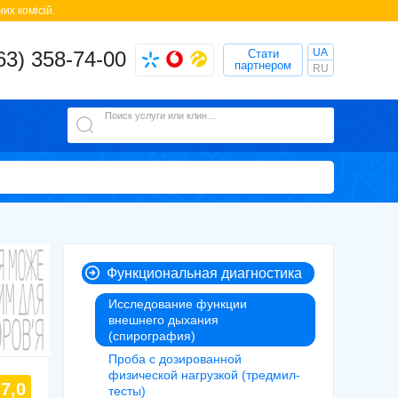
их комісій.
UA
63) 358-74-00
Стати
партнером
RU
Поиск услуги или клиники
Функциональная диагностика
Исследование функции
внешнего дыхания
(спирография)
Проба с дозированной
физической нагрузкой (тредмил-
7,0
тесты)