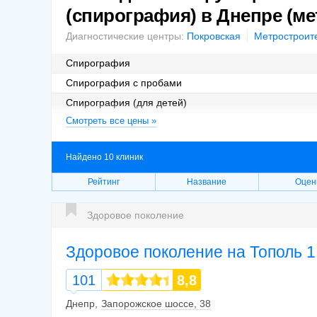
(спирография) в Днепре (ме
Диагностические центры:
Покровская
Метростроит
Спирография
Спирография с пробами
Спирография (для детей)
Смотреть все цены »
Спирография с пробами (для детей)
Найдено 10 клиник
Рейтинг
Название
Оцен
Здоровое поколение
Здоровое поколение на Тополь 1
101
8,8
Днепр
Запорожское шоссе, 38