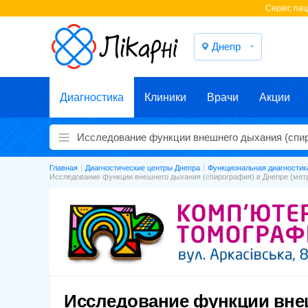
Cервіс паці
Днепр
Диагностика
Клиники
Врачи
Акции
Главная
Диагностические центры Днепра
Функциональная диагностик
Исследование функции внешнего дыхания (спирография) в Днепре (мет
Исследование функции вне