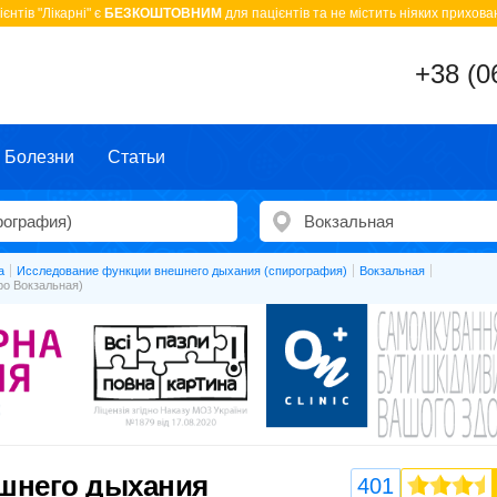
єнтів "Лікарні" є
БЕЗКОШТОВНИМ
для пацієнтів та не містить ніяких прихован
+38 (0
Болезни
Статьи
а
Исследование функции внешнего дыхания (спирография)
Вокзальная
ро Вокзальная)
шнего дыхания
401