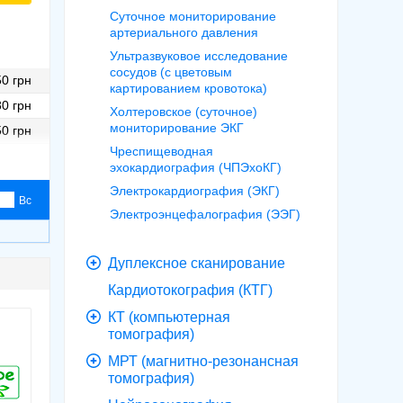
Суточное мониторирование
артериального давления
Ультразвуковое исследование
сосудов (с цветовым
0 грн
картированием кровотока)
0 грн
Холтеровское (суточное)
мониторирование ЭКГ
0 грн
Чреспищеводная
0 грн
эхокардиография (ЧПЭхоКГ)
Электрокардиография (ЭКГ)
Вс
Электроэнцефалография (ЭЭГ)
Дуплексное сканирование
Кардиотокография (КТГ)
КТ (компьютерная
томография)
МРТ (магнитно-резонансная
томография)