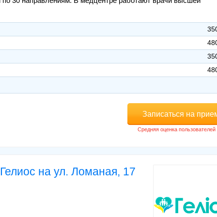
й по 30 направлениям. В медцентре работают врачи высшей
35
48
35
48
Записаться на прие
Гелиос на ул. Ломаная, 17