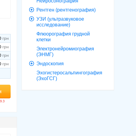
Нейросонография
Рентген (рентгенография)
УЗИ (ультразвуковое
исследование)
Флюорография грудной
0
клетки
0
Электронейромиография
(ЭНМГ)
0
Эндоскопия
0
Эхогистеросальпингография
(ЭхоГСГ)
м