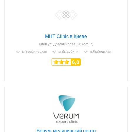
MHT Clinic в Киеве
Киев
ул. Драгомирова, 18 (оф. 7)
м.Зверинецкая
м.Выдубичи
м.Лыбедская
6,0
Верум, медицинский центр