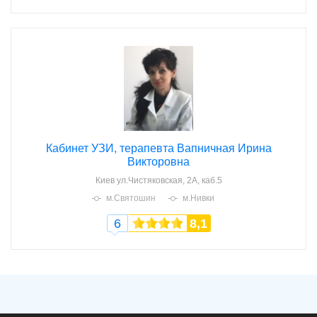
Кабинет УЗИ, терапевта Вапничная Ирина
Викторовна
Киев
ул.Чистяковская, 2А, каб.5
м.Святошин
м.Нивки
6
8,1