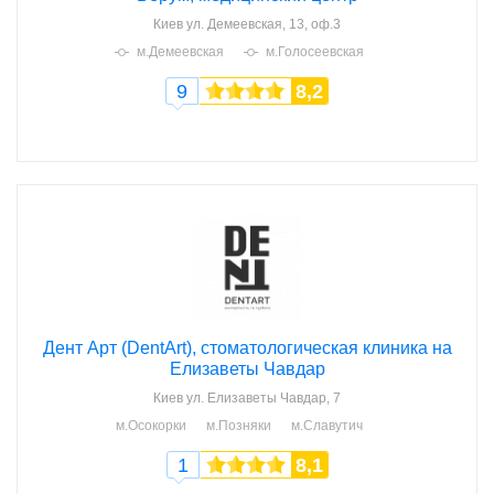
Киев
ул. Демеевская, 13, оф.3
м.Демеевская
м.Голосеевская
9
8,2
Дент Арт (DentArt), стоматологическая клиника на
Елизаветы Чавдар
Киев
ул. Елизаветы Чавдар, 7
м.Осокорки
м.Позняки
м.Славутич
1
8,1