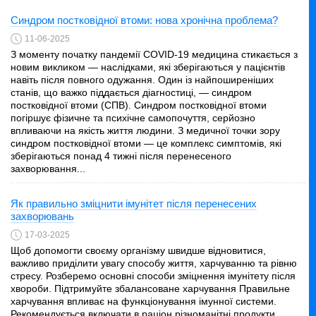
Синдром постковідної втоми: нова хронічна проблема?
11-06-2025
З моменту початку пандемії COVID-19 медицина стикається з
новим викликом — наслідками, які зберігаються у пацієнтів
навіть після повного одужання. Один із найпоширеніших
станів, що важко піддається діагностиці, — синдром
постковідної втоми (СПВ). Синдром постковідної втоми
погіршує фізичне та психічне самопочуття, серйозно
впливаючи на якість життя людини. З медичної точки зору
синдром постковідної втоми — це комплекс симптомів, які
зберігаються понад 4 тижні після перенесеного
захворювання...
Як правильно зміцнити імунітет після перенесених
захворювань
17-03-2025
Щоб допомогти своєму організму швидше відновитися,
важливо приділити увагу способу життя, харчуванню та рівню
стресу. Розберемо основні способи зміцнення імунітету після
хвороби. Підтримуйте збалансоване харчування Правильне
харчування впливає на функціонування імунної системи.
Рекомендується включати в раціон різноманітні продукти,