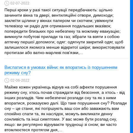
02-07-2022
Перші кроки у разі такої ситуації передбачають: щільно
зачинити вікна та двері, вентиляційні отвори, димоходи;
заклеїти щілини у вікнах папером чи скотчем; увімкнути
телевізор чи радіо для отримання подальших вказівок;
попередити близьких про небезпеку та можливу евакуацію;
вимкнути побутові прилади та газ; зібрати та взяти з собою
аптечку першої допомоги; одяг: одягнути закритий одяг, щоб
залишилося якомога менше відкритої шкіри; використовувати
протигази або ватно-марлеві пов’язки,...
Виспатися в умовах війни: як впоратись із порушенням
режиму сну?
02-06-2022
Майже кожен українець відчув на собі афекти порушення
режиму сну, хтось почав страждати від безсоння, а хтось - від
інших розладів. Чим небезпечні розлади сну та як з ними
впоратися, розказуємо далі. Що таке порушення сну? Розлади
сну – це стани, які погіршують ваш сон або заважають вам
спокійно спати та, як наслідок, можуть викликати денну
сонливість та інші симптоми. У вас може бути розлад сну,
якщо: ви регулярно відчуваєте труднощі зі сном; ви часто
втомлюєтеся протягом дня,...