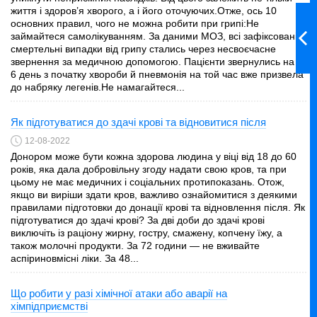
життя і здоров’я хворого, а і його оточуючих.Отже, ось 10
основних правил, чого не можна робити при грипі:Не
займайтеся самолікуванням. За даними МОЗ, всі зафіксовані
смертельні випадки від грипу стались через несвоєчасне
звернення за медичною допомогою. Пацієнти звернулись на 5-
6 день з початку хвороби й пневмонія на той час вже призвела
до набряку легенів.Не намагайтеся...
Як підготуватися до здачі крові та відновитися після
12-08-2022
Донором може бути кожна здорова людина у віці від 18 до 60
років, яка дала добровільну згоду надати свою кров, та при
цьому не має медичних і соціальних протипоказань. Отож,
якщо ви виріши здати кров, важливо ознайомитися з деякими
правилами підготовки до донації крові та відновлення після. Як
підготуватися до здачі крові? За дві доби до здачі крові
виключіть із раціону жирну, гостру, смажену, копчену їжу, а
також молочні продукти. За 72 години — не вживайте
аспіриновмісні ліки. За 48...
Що робити у разі хімічної атаки або аварії на
хімпідприємстві