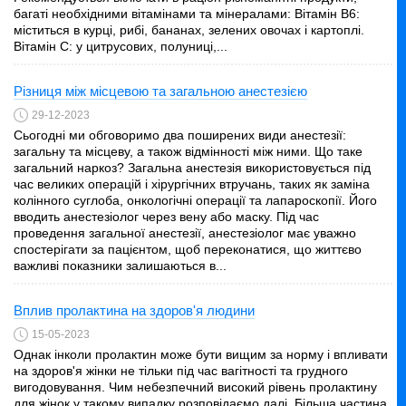
багаті необхідними вітамінами та мінералами: Вітамін B6:
міститься в курці, рибі, бананах, зелених овочах і картоплі.
Вітамін C: у цитрусових, полуниці,...
Різниця між місцевою та загальною анестезією
29-12-2023
Сьогодні ми обговоримо два поширених види анестезії:
загальну та місцеву, а також відмінності між ними. Що таке
загальний наркоз? Загальна анестезія використовується під
час великих операцій і хірургічних втручань, таких як заміна
колінного суглоба, онкологічні операції та лапароскопії. Його
вводить анестезіолог через вену або маску. Під час
проведення загальної анестезії, анестезіолог має уважно
спостерігати за пацієнтом, щоб переконатися, що життєво
важливі показники залишаються в...
Вплив пролактина на здоров'я людини
15-05-2023
Однак інколи пролактин може бути вищим за норму і впливати
на здоров'я жінки не тільки під час вагітності та грудного
вигодовування. Чим небезпечний високий рівень пролактину
для жінок у такому випадку розповідаємо далі. Більша частина