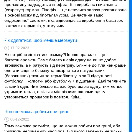
пролактину надходить з гіпофіза. Він виробляє і вивільняє
(секретує) гормон. Гіпофіз — це невелика залоза розташована
в основі мозку під гіпоталамусом. Це частина вашої
ендокринної системи, яка відповідає за вироблення багатьох
важливих гормонів, у тому числі...
Як одягатися, щоб менше мерзнути
17-02-2023
Як потрібно зігріватися взимку?Перше правило – це
багатошаровість.Саме багато шарів одягу не лише добре
зігрівають, а й рятують від перегріву. Ближче до тіла найкраще
одягати спідню білизну та шкарпетки з натуральних
(бавовняних) тканин та термобілизну, а за її відсутності —
футболку + колготки або футболку + підштанки. Далі теплий та
вільний одяг. Чим більше на вас буде шарів одягу, тим легше
утримати тепло, оскільки між різними шарами одягу
утворюється прошарок із повітря. Крім...
Чого не можна робити при грипі
08-12-2022
Тому важливо розуміти, що не можна робити при грипі, аби
уникнути неприємних наслідків. Від цього залежить не тільки