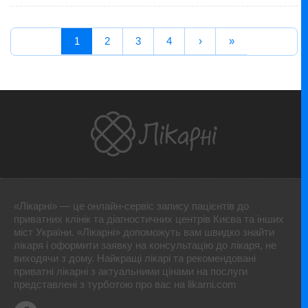
1
2
3
4
›
»
«Лікарні» — це онлайн-сервіс запису пацієнтів до
приватних клінік та діагностичних центрів Києва та інших
міст України. «Лікарні» допоможуть вам швидко знайти
лікаря і оформити заявку на консультацію до лікаря, не
виходячи з дому. Найкращі лікарі та рекомендовані
приватні лікарні з актуальними цінами на послуги
представлені з турботою про вас на likarni.com