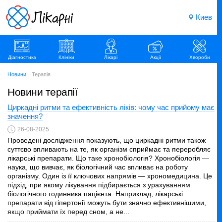
Киев
Діагностика
Клініки
Лікарі
Акції
Хвороби
Новини
Терапія
Новини терапії
Циркадні ритми та ефективність ліків: чому час прийому має
значення?
26-08-2025
Проведені дослідження показують, що циркадні ритми також
суттєво впливають на те, як організм сприймає та переробляє
лікарські препарати. Що таке хронобіологія? Хронобіологія —
наука, що вивчає, як біологічний час впливає на роботу
організму. Один із її ключових напрямів — хрономедицина. Це
підхід, при якому лікування підбирається з урахуванням
біологічного годинника пацієнта. Наприклад, лікарські
препарати від гіпертонії можуть бути значно ефективнішими,
якщо приймати їх перед сном, а не...