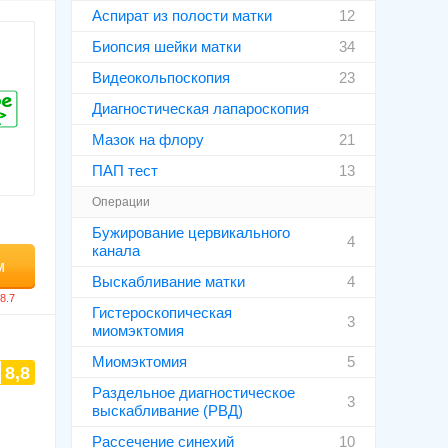
Аспират из полости матки
12
Биопсия шейки матки
34
Видеокольпоскопия
23
Диагностическая лапароскопия
Мазок на флору
21
ПАП тест
13
Операции
Бужирование цервикального
4
канала
м
Выскабливание матки
4
Гистероскопическая
3
миомэктомия
Миомэктомия
5
8,8
Раздельное диагностическое
3
выскабливание (РВД)
Рассечение синехий
10