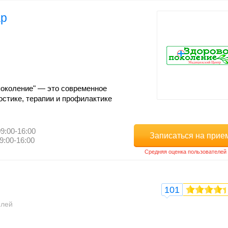
ар
околение" — это современное
остике, терапии и профилактике
9:00-16:00
Записаться на прие
9:00-16:00
101
елей