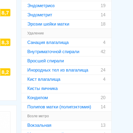
Эндометриоз
19
8,7
Эндометрит
14
Эрозии шейки матки
18
Удаление
8,3
Санация влагалища
4
Внутриматочной спирали
42
Вросшей спирали
Инородных тел из влагалища
24
8,2
Кист влагалища
4
Кисты яичника
Кондилом
20
Полипов матки (полипэктомия)
14
Возле метро
Вокзальная
13