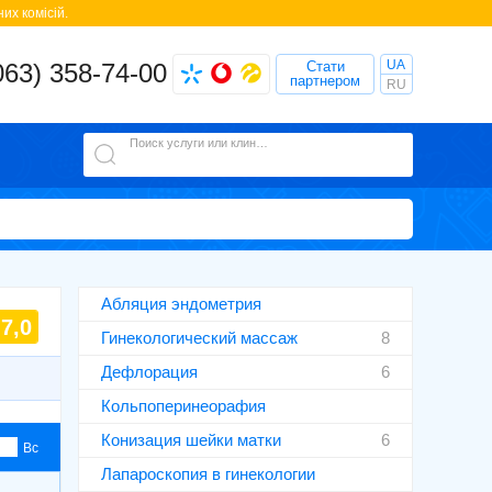
их комісій.
UA
063) 358-74-00
Стати
партнером
RU
Поиск услуги или клиники
Абляция эндометрия
7,0
Гинекологический массаж
8
Дефлорация
6
Кольпоперинеорафия
Конизация шейки матки
6
Вс
Лапароскопия в гинекологии