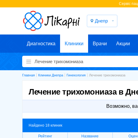
Cервіс паці
Днепр
Диагностика
Клиники
Врачи
Акции
Главная
Клиники Днепра
Гинекология
Лечение трихомониаза
Лечение трихомониаза в Дн
Возможно, ва
Найдено 18 клиник
Рейтинг
Название
Оцен