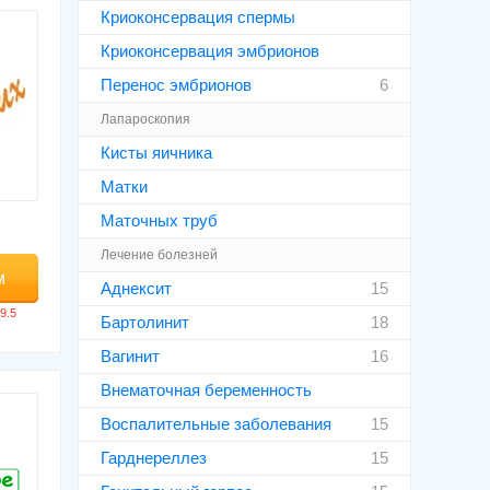
Криоконсервация спермы
Криоконсервация эмбрионов
Перенос эмбрионов
6
Лапароскопия
Кисты яичника
Матки
Маточных труб
Лечение болезней
м
Аднексит
15
Бартолинит
18
Вагинит
16
Внематочная беременность
Воспалительные заболевания
15
Гарднереллез
15