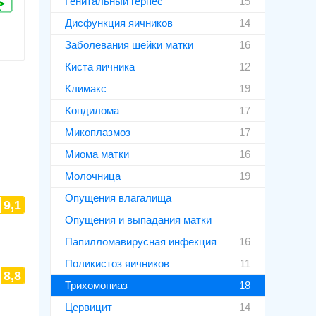
Генитальный герпес
15
Дисфункция яичников
14
Заболевания шейки матки
16
Киста яичника
12
Климакс
19
Кондилома
17
Микоплазмоз
17
Миома матки
16
Молочница
19
Опущения влагалища
9,1
Опущения и выпадания матки
Папилломавирусная инфекция
16
Поликистоз яичников
11
8,8
Трихомониаз
18
Цервицит
14