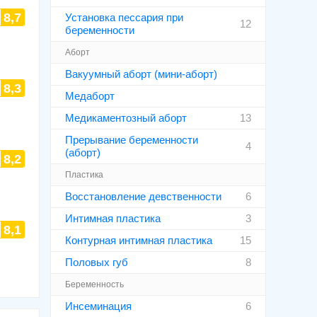
8,7
Установка пессария при
12
беременности
Аборт
Вакуумный аборт (мини-аборт)
8,3
Медаборт
Медикаментозный аборт
13
Прерывание беременности
4
(аборт)
8,2
Пластика
Восстановление девственности
6
Интимная пластика
3
8,1
Контурная интимная пластика
15
Половых губ
8
Беременность
Инсеминация
6