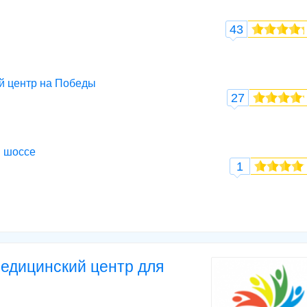
43
й центр на Победы
27
м шоссе
1
медицинский центр для