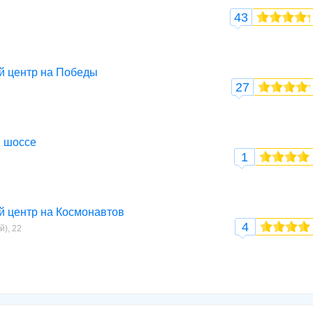
43
й центр на Победы
27
м шоссе
1
й центр на Космонавтов
4
), 22