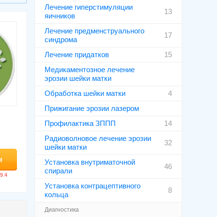
Лечение гиперстимуляции
13
яичников
Лечение предменструального
17
синдрома
Лечение придатков
15
Медикаментозное лечение
эрозии шейки матки
Обработка шейки матки
4
Прижигание эрозии лазером
Профилактика ЗППП
14
Радиоволновое лечение эрозии
32
шейки матки
м
Установка внутриматочной
46
спирали
Установка контрацептивного
8
кольца
Диагностика