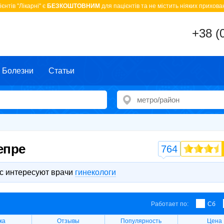
єнтів "Лікарні" є
БЕЗКОШТОВНИМ
для пацієнтів та не містить ніяких прихован
+38 (
Болезни
Статьи
епре
764
с интересуют врачи
гинекологи
Работает по:
Сб
ка
Отзывы
Популярность
Цена