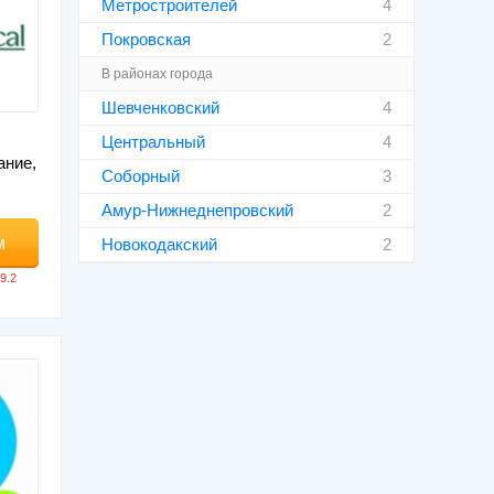
Метростроителей
4
Покровская
2
В районах города
Шевченковский
4
Центральный
4
ание,
Соборный
3
Амур-Нижнеднепровский
2
м
Новокодакский
2