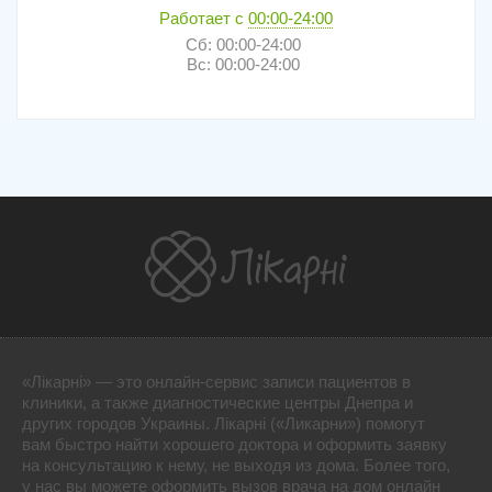
Работает с
00:00-24:00
Сб: 00:00-24:00
Вс: 00:00-24:00
«Лікарні» — это онлайн-сервис записи пациентов в
клиники, а также диагностические центры Днепра и
других городов Украины. Лікарні («Ликарни») помогут
вам быстро найти хорошего доктора и оформить заявку
на консультацию к нему, не выходя из дома. Более того,
у нас вы можете оформить вызов врача на дом онлайн