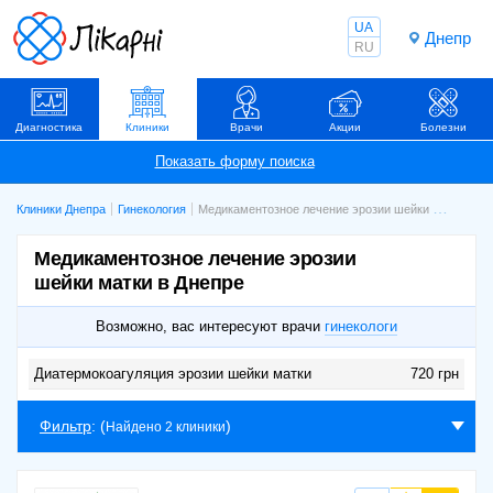
UA
Днепр
RU
Диагностика
Клиники
Врачи
Акции
Болезни
Клиники Днепра
Гинекология
Медикаментозное лечение эрозии шейки матки
Медикаментозное лечение эрозии
шейки матки в Днепре
Возможно, вас интересуют врачи
гинекологи
Диатермокоагуляция эрозии шейки матки
720 грн
Фильтр
: (
)
Найдено 2 клиники