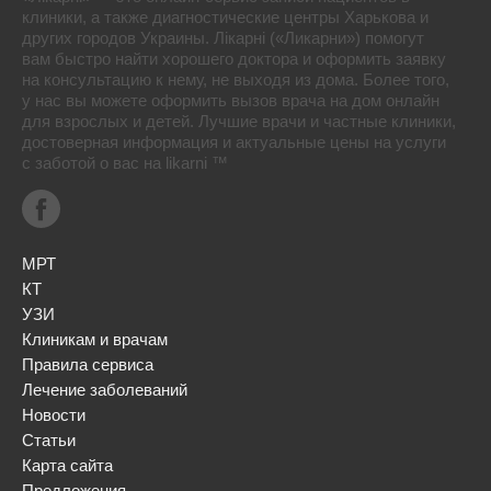
клиники, а также диагностические центры Харькова и
других городов Украины. Лікарні («Ликарни») помогут
вам быстро найти хорошего доктора и оформить заявку
на консультацию к нему, не выходя из дома. Более того,
у нас вы можете оформить вызов врача на дом онлайн
для взрослых и детей. Лучшие врачи и частные клиники,
достоверная информация и актуальные цены на услуги
с заботой о вас на likarni ™
МРТ
КТ
УЗИ
Клиникам и врачам
Правила сервиса
Лечение заболеваний
Новости
Статьи
Карта сайта
Предложения