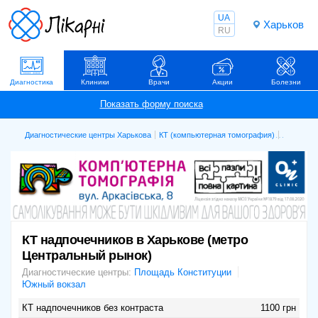
UA
Харьков
RU
Диагностика
Клиники
Врачи
Акции
Болезни
Диагностические центры Харькова
КТ (компьютерная томография)
КТ надпо
КТ надпочечников в Харькове (метро
Центральный рынок)
Диагностические центры:
Площадь Конституции
Южный вокзал
КТ надпочечников без контраста
1100 грн