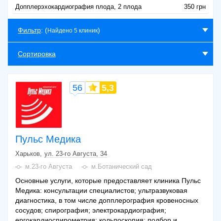
Допплерэхокардиография плода, 2 плода
350 грн
Фильтр
: (
)
Найдено 5 клиник
Сортировка
56
5,3
Пульс Медика
Харьков
ул. 23-го Августа, 34
м.23-го Августа
м.Ботанический сад
Основные услуги, которые предоставляет клиника Пульс
Медика: консультации специалистов; ультразвуковая
диагностика, в том числе допплерография кровеносных
сосудов; спирография; электрокардиография;
ергокардиоспирометрия; кольпоскопия; подбор и