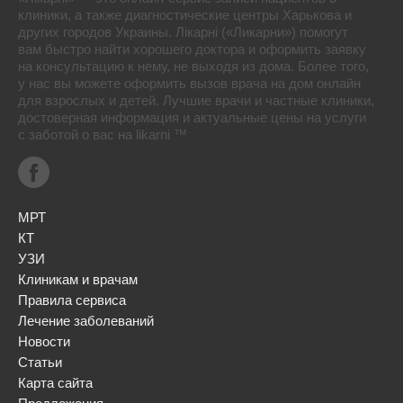
клиники, а также диагностические центры Харькова и
других городов Украины. Лікарні («Ликарни») помогут
вам быстро найти хорошего доктора и оформить заявку
на консультацию к нему, не выходя из дома. Более того,
у нас вы можете оформить вызов врача на дом онлайн
для взрослых и детей. Лучшие врачи и частные клиники,
достоверная информация и актуальные цены на услуги
с заботой о вас на likarni ™
МРТ
КТ
УЗИ
Клиникам и врачам
Правила сервиса
Лечение заболеваний
Новости
Статьи
Карта сайта