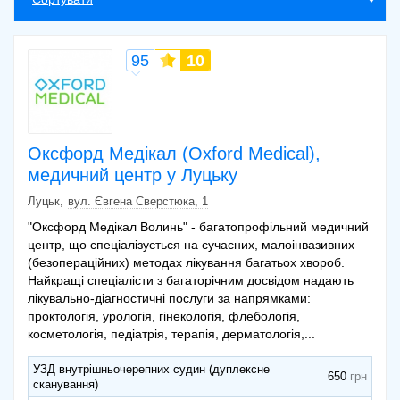
Комплекс( вени, артерії) нижніх кінцівок
1000 грн.
Комплекс( вени, артерії) верхніх кінцівок
1000 грн.
95
10
Комплекс( вени, артерії) однієї нижньої
750 грн.
кінцівки
Комплекс( вени, артерії) однієї верхньої
750 грн.
кінцівки
Оксфорд Медікал (Oxford Medical),
медичний центр у Луцьку
Луцьк
вул. Євгена Сверстюка, 1
"Оксфорд Медікал Волинь" - багатопрофільний медичний
центр, що спеціалізується на сучасних, малоінвазивних
(безопераційних) методах лікування багатьох хвороб.
Найкращі спеціалісти з багаторічним досвідом надають
лікувально-діагностичні послуги за напрямками:
проктологія, урологія, гінекологія, флебологія,
косметологія, педіатрія, терапія, дерматологія,...
УЗД внутрішньочерепних судин (дуплексне
650
сканування)