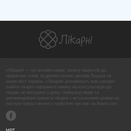
«Лікарні» — це онлайн-сервіс запису пацієнтів до
приватних клінік та діагностичних центрів Луцька та
інших міст України. «Лікарні» допоможуть вам швидко
знайти лікаря і оформити заявку на консультацію до
лікаря, не виходячи з дому. Найкращі лікарі та
рекомендовані приватні лікарні з актуальними цінами на
послуги представлені з турботою про вас на likarni.com
МРТ