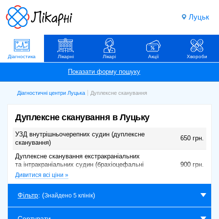
Луцьк
Діагностика
Лікарні
Лікарі
Акції
Хвороби
Діагностичні центри Луцька
Дуплексне сканування
Дуплексне сканування в Луцьку
УЗД внутрішньочерепних судин (дуплексне
650 грн.
сканування)
Дуплексне сканування екстракраніальних
та інтракраніальних судин (брахіоцефальні
900 грн.
+ ТКДС)
Дивитися всі ціни »
Дуплексне сканування інтракраніальних
650 грн.
судин (ТКДС)
Фільтр
: (
)
Знайдено 5 клінік
Дуплексне сканування екстракраніальних
650 грн.
судин (брахіоцефальні)
Сортувати