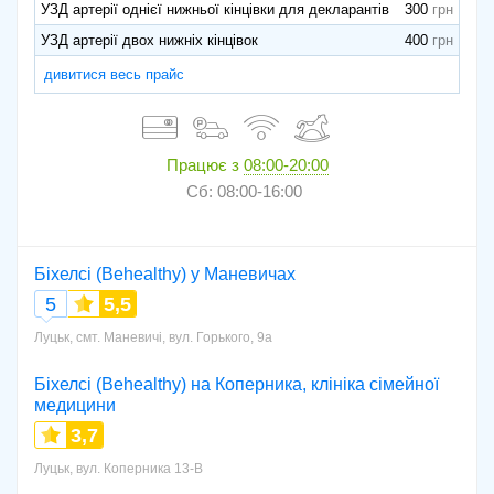
УЗД артерії однієї нижньої кінцівки для декларантів
300
УЗД артерії двох нижніх кінцівок
400
дивитися весь прайс
Працює з
08:00-20:00
Сб: 08:00-16:00
Біхелсі (Behealthy) у Маневичах
5
5,5
Луцьк, смт. Маневичі, вул. Горького, 9а
Біхелсі (Behealthy) на Коперника, клініка сімейної
медицини
3,7
Луцьк, вул. Коперника 13-В