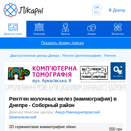
UA
Днепр
RU
Диагностика
Клиники
Врачи
Акции
Болезни
Диагностические центры Днепра
Рентген (рентгенография)
Рентген молочных желез (маммография)
Рентген молочных желез (маммография) в
Днепре - Соборный район
Диагностические центры:
Амур-Нижнеднепровский
Шевченковский
2D скрининговая маммография обеих
550 грн