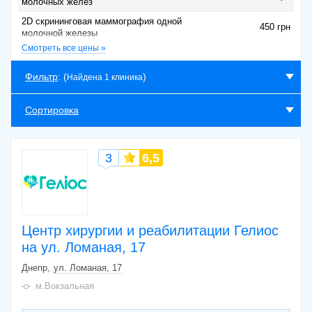
молочных желез
2D скрининговая маммография одной
450 грн
молочной железы
Смотреть все цены »
Маммография обеих молочных желез в
двух стандартных проекциях AMULET
1440 грн
Innovality 3D с томозинтезом
Фильтр
: (
)
Найдена 1 клиника
Маммография одной молочной железы в
двух стандартных проекциях (по
Сортировка
830 грн
назначению врача СМЦ) AMULET Innovality
3D с томозинтезом
3
6,5
Центр хирургии и реабилитации Гелиос
на ул. Ломаная, 17
Днепр
ул. Ломаная, 17
м.Вокзальная