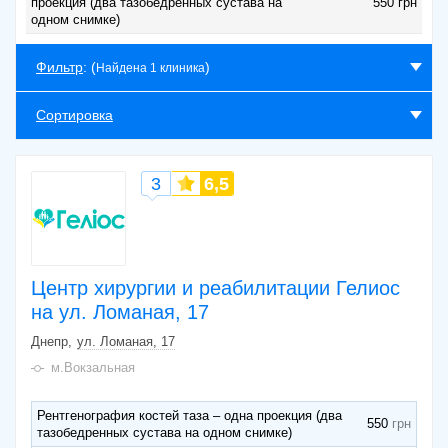
проекция (два тазобедренных сустава на
550 грн
одном снимке)
Фильтр
: (
)
Найдена 1 клиника
Сортировка
3
6,5
Центр хирургии и реабилитации Гелиос
на ул. Ломаная, 17
Днепр
ул. Ломаная, 17
м.Вокзальная
Рентгенография костей таза – одна проекция (два
550
тазобедренных сустава на одном снимке)