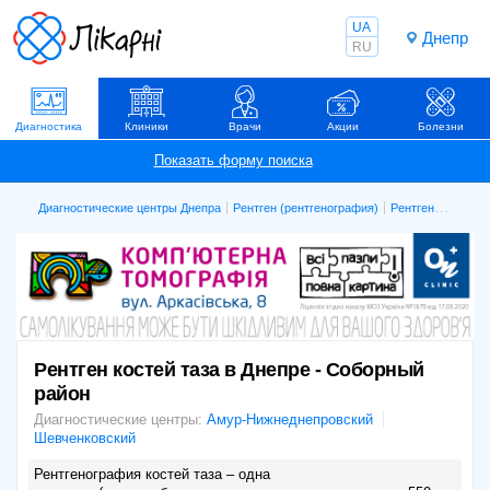
UA
Днепр
RU
Диагностика
Клиники
Врачи
Акции
Болезни
Диагностические центры Днепра
Рентген (рентгенография)
Рентген костей таза
Рентген костей таза в Днепре - Соборный
район
Диагностические центры:
Амур-Нижнеднепровский
Шевченковский
Рентгенография костей таза – одна