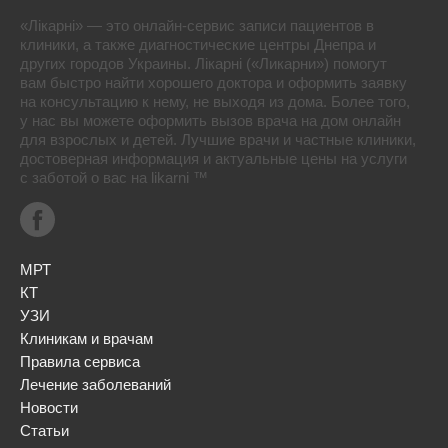
«Лікарні» — это онлайн-сервис записи пациентов в
клиники, а также диагностические центры Днепра и
других городов Украины. Лікарні («Ликарни») помогут
вам быстро найти хорошего доктора и оформить заявку
на консультацию к нему, не выходя из дома. Более того,
у нас вы можете оформить вызов врача на дом онлайн
для взрослых и детей. Лучшие врачи и частные клиники,
достоверная информация и актуальные цены на услуги
с заботой о вас на likarni ™
МРТ
КТ
УЗИ
Клиникам и врачам
Правила сервиса
Лечение заболеваний
Новости
Статьи