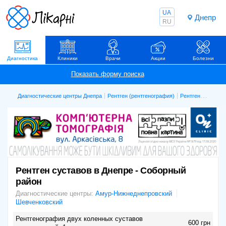
UA
Днепр
RU
Диагностика
Клиники
Врачи
Акции
Болезни
Диагностические центры Днепра
Рентген (рентгенография)
Рентген суставов
Рентген суставов в Днепре - Соборный
район
Диагностические центры:
Амур-Нижнеднепровский
Шевченковский
Рентгенография двух коленных суставов
600 грн