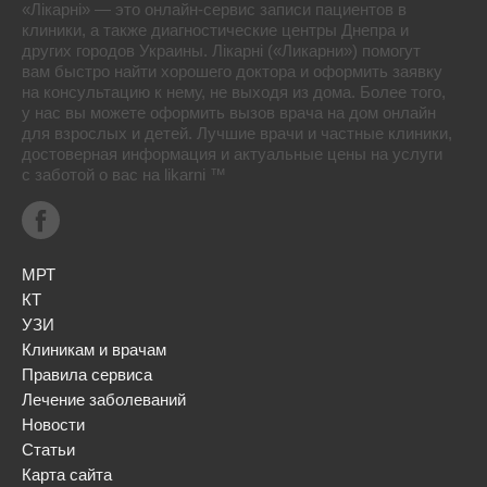
«Лікарні» — это онлайн-сервис записи пациентов в
клиники, а также диагностические центры Днепра и
других городов Украины. Лікарні («Ликарни») помогут
вам быстро найти хорошего доктора и оформить заявку
на консультацию к нему, не выходя из дома. Более того,
у нас вы можете оформить вызов врача на дом онлайн
для взрослых и детей. Лучшие врачи и частные клиники,
достоверная информация и актуальные цены на услуги
с заботой о вас на likarni ™
МРТ
КТ
УЗИ
Клиникам и врачам
Правила сервиса
Лечение заболеваний
Новости
Статьи
Карта сайта