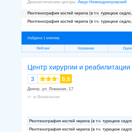
Диагностические центры:
Амур-Нижнеднепровский
Рентгенография костей черепа (в т.ч. турецкое седло
Рентгенография костей черепа (в т.ч. турецкое седло
Найдена 1 клиника
Рейтинг
Название
Оцен
Центр хирургии и реабилитации 
3
6,5
Днепр
ул. Ломаная, 17
м.Вокзальная
Рентгенография костей черепа (в т.ч. турецкое седл
Рентгенография костей черепа (в т.ч. турецкое седл