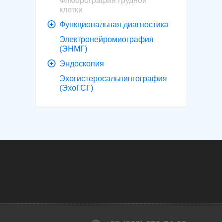
Флюорография грудной
клетки
Функциональная диагностика
Электронейромиография
(ЭНМГ)
Эндоскопия
Эхогистеросальпингография
(ЭхоГСГ)