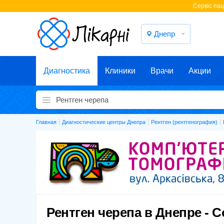
Cервіс паці
Днепр
Диагностика
Клиники
Врачи
Акции
Главная
Диагностические центры Днепра
Рентген (рентгенография)
Рентген черепа в Днепре - 