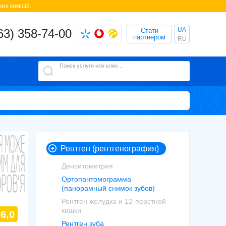
их комісій.
UA
63) 358-74-00
Стати
партнером
RU
Поиск услуги или клиники
Рентген (рентгенография)
Денситометрия
Ортопантомограмма
(панорамный снимок зубов)
Рентген желудка и 12-перстной
кишки
6,0
Рентген зуба