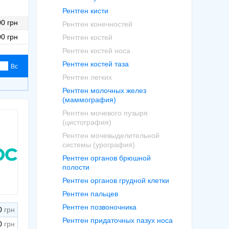
Рентген кисти
0 грн
Рентген конечностей
0 грн
Рентген костей
Рентген костей носа
Рентген костей таза
Вс
Рентген легких
Рентген молочных желез
(маммография)
Рентген мочевого пузыря
(цистография)
Рентген мочевыделительной
системы (урография)
Рентген органов брюшной
полости
Рентген органов грудной клетки
Рентген пальцев
Рентген позвоночника
0
Рентген придаточных пазух носа
0