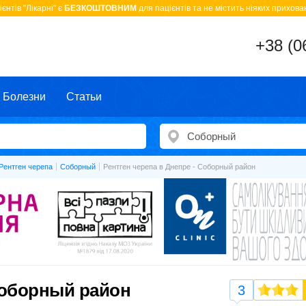
єнтів "Лікарні" є
БЕЗКОШТОВНИМ
для пацієнтів та не містить ніяких прихован
+38 (0
Болезни
Статьи
Рентген черепа
Соборный
Рентген черепа в Днепре - Соборный район
Соборный район
3