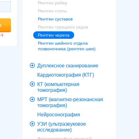
Рентген ребер
Рентген стопы
Рентген суставов
м
Рентген турецкого седла
Рентген черепа
Рентген шейного отдела
позвоночника (рентген шеи)
Дуплексное сканирование
Кардиотокография (КТГ)
КТ (компьютерная
томография)
МРТ (магнитно-резонансная
томография)
Нейросонография
УЗИ (ультразвуковое
исследование)