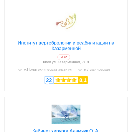
Институт вертебрологии и реабилитации на
Казарменной
ИВР
Киев
ул. Казарменная, 7/19
м.Политехнический институт
м.Лукьяновская
22
8,1
Кабинет хирурга Адамчук О. А.