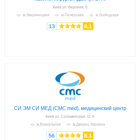
Киев
ул. Верхняя, 5
м.Зверинецкая
м.Печерская
м.Лыбедская
13
8,1
СИ ЭМ СИ МЕД (CMC med), медицинский центр
Киев
ул. Соломенская, 11 А
м.Вокзальная
м.Дворец Украина
56
8,1