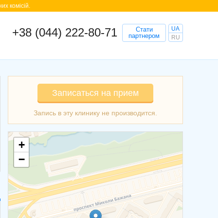
их комісій.
UA
+38 (044) 222-80-71
Стати
партнером
RU
Записаться на прием
+
−