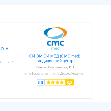
О. А.
СИ ЭМ СИ МЕД (CMC med),
медицинский центр
ая
м.Лыбедская
Киев
ул. Соломенская, 11 А
м.Вокзальная
м.Дворец Украина
56
8,2