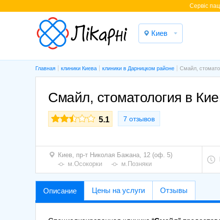
Cервіс паці
Киев
Главная
клиники Киева
клиники в Дарницком районе
Смайл, стомато
Смайл, стоматология в Кие
7 отзывов
5.1
Киев,
пр-т Николая Бажана, 12 (оф. 5)
м.Осокорки
м.Позняки
Цены на услуги
Отзывы
Описание