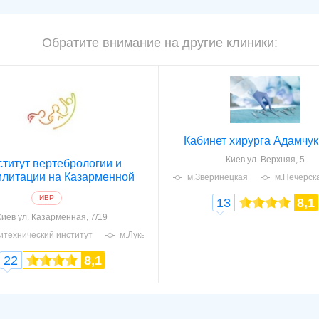
Обратите внимание на другие клиники:
Кабинет хирурга Адамчук 
Киев
ул. Верхняя, 5
титут вертебрологии и
илитации на Казарменной
м.Зверинецкая
м.Печерск
ИВР
13
8,1
Киев
ул. Казарменная, 7/19
итехнический институт
м.Лукьяновская
22
8,1