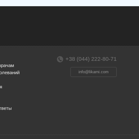
+38 (044) 222-80-71
врачам
info@likarni.com
олеваний
я
тветы