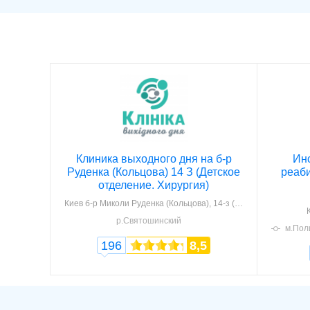
Клиника выходного дня на б-р
Инс
Руденка (Кольцова) 14 З (Детское
реаб
отделение. Хирургия)
Киев
б-р Миколи Руденка (Кольцова), 14-з (оф. 202)
р.Святошинский
м.Пол
196
8,5