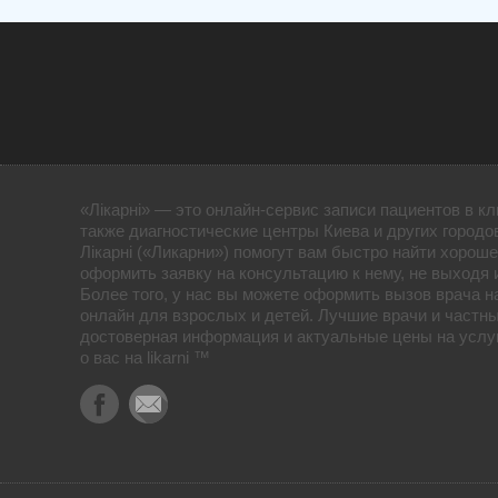
«Лікарні» — это онлайн-сервис записи пациентов в кл
также диагностические центры Киева и других городо
Лікарні («Ликарни») помогут вам быстро найти хороше
оформить заявку на консультацию к нему, не выходя 
Более того, у нас вы можете оформить вызов врача н
онлайн для взрослых и детей. Лучшие врачи и частны
достоверная информация и актуальные цены на услуг
о вас на likarni ™