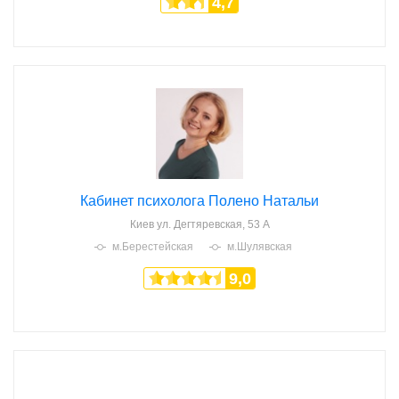
4,7
Кабинет психолога Полено Натальи
Киев
ул. Дегтяревская, 53 А
м.Берестейская
м.Шулявская
9,0