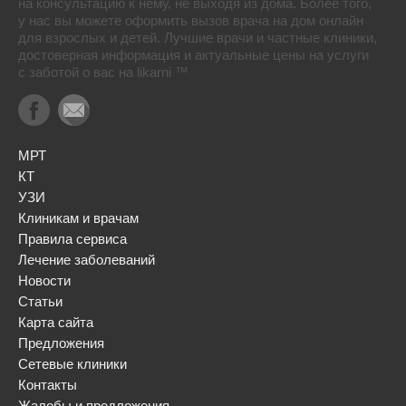
на консультацию к нему, не выходя из дома. Более того,
у нас вы можете оформить вызов врача на дом онлайн
для взрослых и детей. Лучшие врачи и частные клиники,
достоверная информация и актуальные цены на услуги
с заботой о вас на likarni ™
МРТ
КТ
УЗИ
Клиникам и врачам
Правила сервиса
Лечение заболеваний
Новости
Статьи
Карта сайта
Предложения
Сетевые клиники
Контакты
Жалобы и предложения