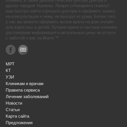
клиники, а также диагностические центры Днепра и
других городов Украины. Лікарні («Ликарни») помогут
вам быстро найти хорошего доктора и оформить заявку
на консультацию к нему, не выходя из дома. Более того,
у нас вы можете оформить вызов врача на дом онлайн
для взрослых и детей. Лучшие врачи и частные клиники,
достоверная информация и актуальные цены на услуги
с заботой о вас на likarni ™
МРТ
КТ
УЗИ
Клиникам и врачам
Правила сервиса
Лечение заболеваний
Новости
Статьи
Карта сайта
Предложения