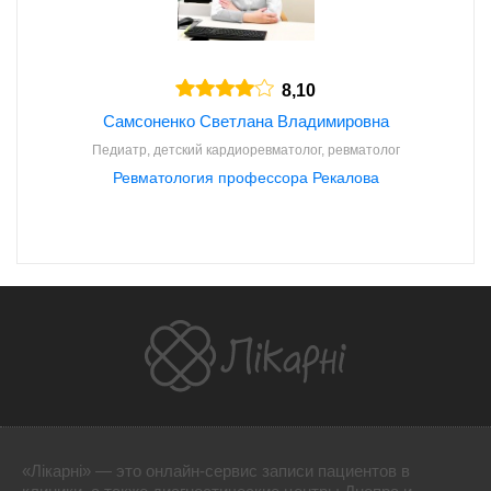
8,10
Самсоненко Светлана Владимировна
Педиатр, детский кардиоревматолог, ревматолог
Ревматология профессора Рекалова
«Лікарні» — это онлайн-сервис записи пациентов в