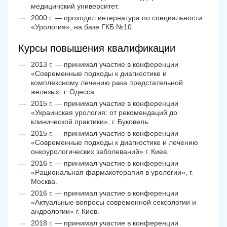
медицинский университет.
2000 г. — проходил интернатура по специальности
«Урология», на базе ГКБ №10.
*Указывайте номер, с которого вы записывались через наш сервис
Курсы повышения квалификации
2013 г. — принимал участие в конференции
«Современные подходы к диагностике и
* На портале
likarni.com
публикуются отзывы только тех
комплексному лечению рака предстательной
клиентов, которые были записаны через наш сервис.
железы», г. Одесса.
2015 г. — принимал участие в конференции
«Украинская урология: от рекомендаций до
клинической практики», г. Буковель.
2015 г. — принимал участие в конференции
«Современные подходы к диагностике и лечению
онкоурологических заболеваний» г. Киев.
2016 г. — принимал участие в конференции
«Рациональная фармакотерапия в урологии», г.
Москва.
2016 г. — принимал участие в конференции
«Актуальные вопросы современной сексологии и
андрологии» г. Киев.
2018 г. — принимал участие в конференции