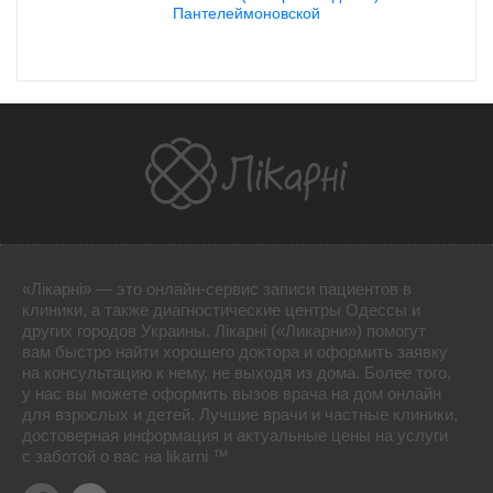
Пантелеймоновской
«Лікарні» — это онлайн-сервис записи пациентов в
клиники, а также диагностические центры Одессы и
других городов Украины. Лікарні («Ликарни») помогут
вам быстро найти хорошего доктора и оформить заявку
на консультацию к нему, не выходя из дома. Более того,
у нас вы можете оформить вызов врача на дом онлайн
для взрослых и детей. Лучшие врачи и частные клиники,
достоверная информация и актуальные цены на услуги
с заботой о вас на likarni ™