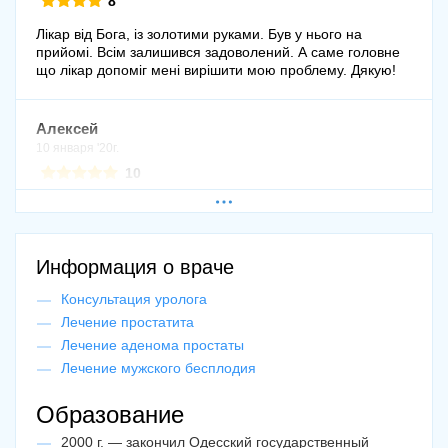
8
Лікар від Бога, із золотими руками. Був у нього на
прийомі. Всім залишився задоволений. А саме головне
що лікар допоміг мені вирішити мою проблему. Дякую!
Алексей
10 января '20г.
10
Хочу поблагодарит Евгения Леонидовича за его
правильное назначенное лечение. Я быстро
восстановился. Всё чётко и по делу. Внимательный и
опытный доктор.
Информация о враче
Консультация уролога
Добавить отзыв
Лечение простатита
Оцените врача по 10-и бальной шкале
Лечение аденома простаты
(отметка "10" является самой высокой оценкой)
Лечение мужского бесплодия
1
2
3
4
5
6
7
8
9
10
Образование
2000 г. — закончил Одесский государственный