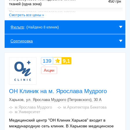
450 грн
тканей (одна зона)
Ультразвуковое исследование мягких
600 грн
Смотреть все цены »
тканей с эластографией (одна зона)
УЗИ поверхностных образований мягких
Фильтр
: (
)
Найдено 8 клиник
тканей и периферических лимфоузлов (1
600 грн
область)
Сортировка
УЗИ мягких тканей
450 грн
УЗИ мягких тканей с филлерами
550 грн
139
9,1
Акции
ОН Клиник на м. Ярослава Мудрого
Харьков
ул. Ярослава Мудрого (Петровского), 30 А
м.Ярослава Мудрого
м.Архитектора Бекетова
м.Университет
Медицинский центр "ОН Клиник Харьков" входит в
международную сеть клиник. В Харькове медицинское