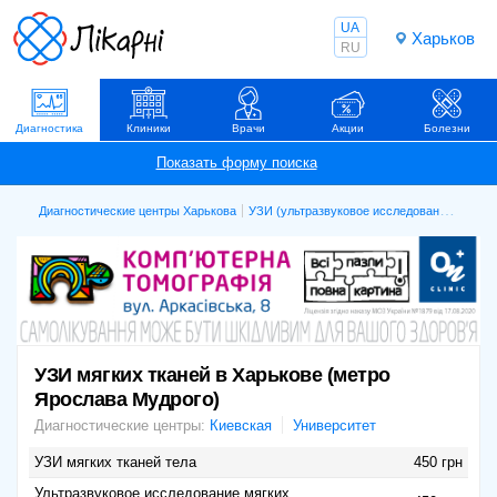
UA
Харьков
RU
Диагностика
Клиники
Врачи
Акции
Болезни
Диагностические центры Харькова
УЗИ (ультразвуковое исследование)
УЗИ 
УЗИ мягких тканей в Харькове (метро
Ярослава Мудрого)
Диагностические центры:
Киевская
Университет
УЗИ мягких тканей тела
450 грн
Ультразвуковое исследование мягких