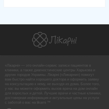
«Лікарні» — это онлайн-сервис записи пациентов в
клиники, а также диагностические центры Харькова и
других городов Украины. Лікарні («Ликарни») помогут
вам быстро найти хорошего доктора и оформить заявку
на консультацию к нему, не выходя из дома. Более того,
у нас вы можете оформить вызов врача на дом онлайн
для взрослых и детей. Лучшие врачи и частные клиники,
достоверная информация и актуальные цены на услуги
с заботой о вас на likarni ™