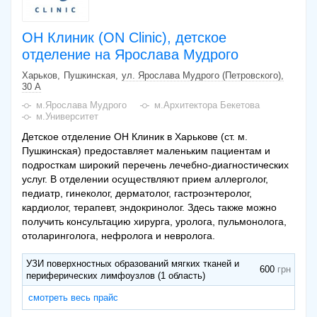
ОН Клиник (ON Clinic), детское
отделение на Ярослава Мудрого
Харьков
Пушкинская
ул. Ярослава Мудрого (Петровского),
30 А
м.Ярослава Мудрого
м.Архитектора Бекетова
м.Университет
Детское отделение ОН Клиник в Харькове (ст. м.
Пушкинская) предоставляет маленьким пациентам и
подросткам широкий перечень лечебно-диагностических
услуг. В отделении осуществляют прием аллерголог,
педиатр, гинеколог, дерматолог, гастроэнтеролог,
кардиолог, терапевт, эндокринолог. Здесь также можно
получить консультацию хирурга, уролога, пульмонолога,
отоларинголога, нефролога и невролога.
УЗИ поверхностных образований мягких тканей и
600
периферических лимфоузлов (1 область)
смотреть весь прайс