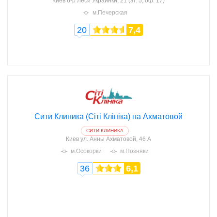
Киев
б-р Леси Украинки, 21 (эт. 5, оф. 17)
м.Печерская
20
7,4
Сити Клиника (Сіті Клініка) на Ахматовой
СИТИ КЛИНИКА
Киев
ул. Анны Ахматовой, 46 А
м.Осокорки
м.Позняки
36
6,1