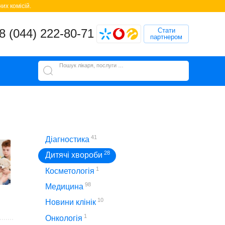
их комісій.
8 (044) 222-80-71
Стати
партнером
Пошук лікаря, послуги або клініки
41
Діагностика
28
Дитячі хвороби
1
Косметологія
98
Медицина
10
Новини клінік
1
Онкологія