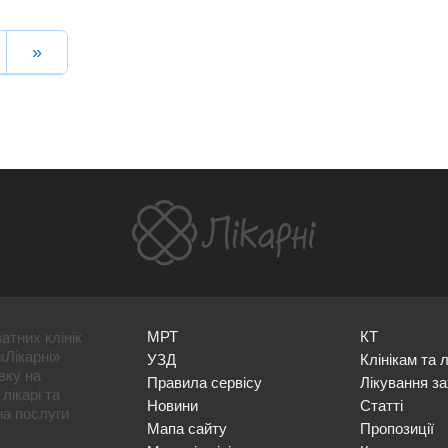
»
МРТ
КТ
атних клінік
«Лікарні»
УЗД
Клінікам та 
вку на
Правила сервісу
Лікування з
лікарі та
Новини
Статті
на послуги
Мапа сайту
Пропозиції