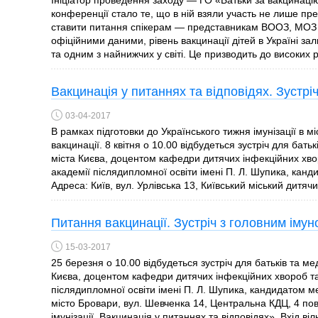
Ініціатор проведення заходу — ГО «Батьки за вакцинацію
конференції стало те, що в ній взяли участь не лише пре
ставити питання спікерам — представникам ВООЗ, МОЗ т
офіційними даними, рівень вакцинації дітей в Україні з
та одним з найнижчих у світі. Це призводить до високих 
Вакцинація у питаннях та відповідях. Зустрі
03-04-2017
В рамках підготовки до Українського тижня імунізації в мі
вакцинації. 8 квітня о 10.00 відбудеться зустріч для бат
міста Києва, доцентом кафедри дитячих інфекційних хвор
академії післядипломної освіти імені П. Л. Шупика, ка
Адреса: Київ, вул. Урлівська 13, Київський міський дитячи
Питання вакцинації. Зустріч з головним іму
15-03-2017
25 березня о 10.00 відбудеться зустріч для батьків та м
Києва, доцентом кафедри дитячих інфекційних хвороб та 
післядипломної освіти імені П. Л. Шупика, кандидатом 
місто Бровари, вул. Шевченка 14, Центральна КДЦ, 4 пов
імунізації. Вакцинація у питаннях та відповідях». Вхід віль