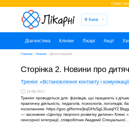
Cервіс паці
Киев
Діагностика
Клініки
Лікарі
Акції
Хв
Главная
Новини
Дитячі хвороби
Сторінка 2. Новини про дитя
Тренінг «Встановлення контакту і комунікаці
15-08-2017
Тренінг проводиться для: фахівців, що працюють з дітьми
практичну діяльність: педагогів, психологів, логопедів; ба
посиланням: https://goo.gl/forms/jkqGHsSgL3luaqlY2 Ве
— засновник «Центру творчого розвитку дитини« Клекс »в
сенсорної інтеграції, співробітник Академії Спеціальної...