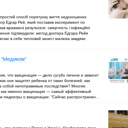
 простий спосіб порятунку життя недоношених
тр Едгар Рей, який поставив експеримент по
ав вражаючі результати: смертність і інфекційні
ження підтвердили: метод доктора Едгара Рейя
лючає в себе тепловий захист малюка завдяки
 "Медиком"
е, что вакцинация — дело сугубо личное и зависит
как они защитят ребенка от таких болезней, как
 за собой непоправимые последствия? Многие
ак как именно вакцинация — самый эффективный
-педиатры о вакцинации: "Сейчас распространен...