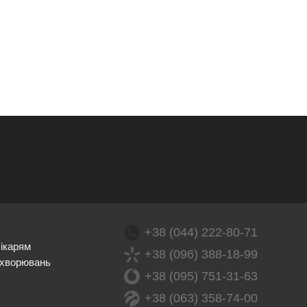
+38 (044) 222-80-71
лікарям
+38 (096) 388-18-99
ахворювань
+38 (095) 751-31-63
+38 (063) 358-74-00