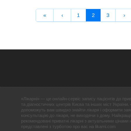
«
‹
1
2
3
›
«Лікарні» — це онлайн-сервіс запису пацієнтів до прив
та діагностичних центрів Києва та інших міст України. 
допоможуть вам швидко знайти лікаря і оформити зая
консультацію до лікаря, не виходячи з дому. Найкращі 
рекомендовані приватні лікарні з актуальними цінами 
представлені з турботою про вас на likarni.com