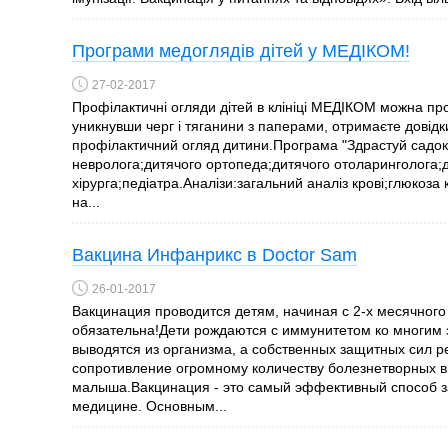
Програми медоглядів дітей у МЕДІКОМ!
27-02-2017
Профілактичні огляди дітей в клініці МЕДІКОМ можна про
уникнувши черг і тяганини з паперами, отримаєте довідк
профілактичний огляд дитини.Програма "Здрастуй садок" 
невролога;дитячого ортопеда;дитячого отоларинголога;
хірурга;педіатра.Аналізи:загальний аналіз крові;глюкоза к
на...
Вакцина Инфанрикс в Doctor Sam
26-01-2017
Вакцинация проводится детям, начиная с 2-х месячного
обязательна!Дети рождаются с иммунитетом ко многим 
выводятся из организма, а собственных защитных сил р
сопротивление огромному количеству болезнетворных в
малыша.Вакцинация - это самый эффективный способ з
медицине. Основным...