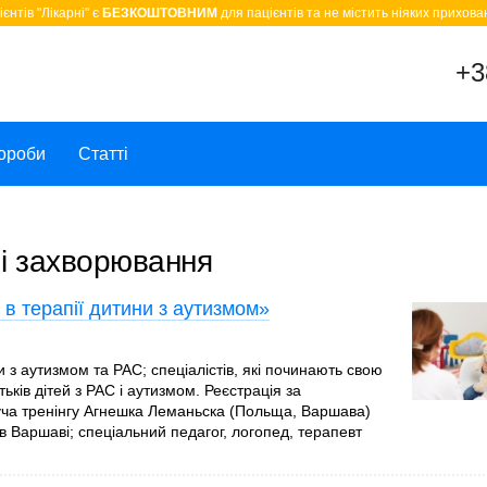
єнтів "Лікарні" є
БЕЗКОШТОВНИМ
для пацієнтів та не містить ніяких прихован
+3
ороби
Статті
чі захворювання
ї в терапії дитини з аутизмом»
 з аутизмом та РАС; спеціалістів, які починають свою
тьків дітей з РАС і аутизмом. Реєстрація за
дуча тренінгу Агнешка Леманьска (Польща, Варшава)
 Варшаві; cпеціальний педагог, логопед, терапевт