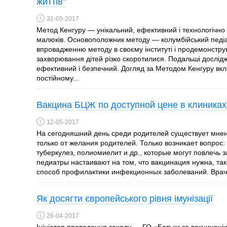
життів"
31-05-2017
Метод Кенгуру — унікальний, ефективний і технологічно
малюків. Основоположник методу — колумбійський педіа
впровадженню методу в своєму інституті і продемонструв
захворювання дітей різко скоротилися. Подальші дослід
ефективний і безпечний. Догляд за Методом Кенгуру вк
постійному...
Вакцина БЦЖ по доступной цене в клиниках
12-05-2017
На сегодняшний день среди родителей существует мнени
только от желания родителей. Только возникает вопрос: 
туберкулез, полиомиелит и др., которые могут повлечь
педиатры настаивают на том, что вакцинация нужна, т
способ профилактики инфекционных заболеваний. Врачи
Як досягти європейського рівня імунізації
26-04-2017