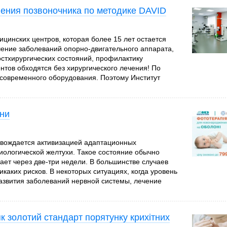
ения позвоночника по методике DAVID
ицинских центров, которая более 15 лет остается
чение заболеваний опорно-двигательного аппарата,
стхирургических состояний, профилактику
нтов обходятся без хирургического лечения! По
 современного оборудования. Поэтому Институт
они
овождается активизацией адаптационных
иологической желтухи. Такое состояние обычно
зает через две-три недели. В большинстве случаев
каких рисков. В некоторых ситуациях, когда уровень
азвития заболеваний нервной системы, лечение
к золотий стандарт порятунку крихітних