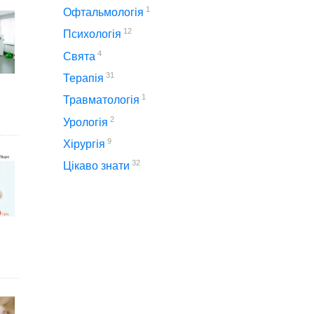
1
Офтальмологія
12
Психологія
4
Свята
31
Терапія
1
Травматологія
2
Урологія
9
Хірургія
32
Цікаво знати