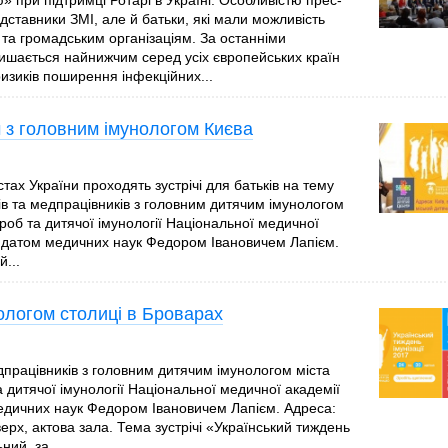
» при підтримці Ротарі в Україні. Особливістю прес-
дставники ЗМІ, але й батьки, які мали можливість
а громадським організаціям. За останніми
алишається найнижчим серед усіх європейських країн
ризиків поширення інфекційних...
ч з головним імунологом Києва
стах України проходять зустрічі для батьків на тему
ьків та медпрацівників з головним дитячим імунологом
об та дитячої імунології Національної медичної
ндидатом медичних наук Федором Івановичем Лапієм.
й...
нологом столиці в Броварах
едпрацівників з головним дитячим імунологом міста
дитячої імунології Національної медичної академії
медичних наук Федором Івановичем Лапієм. Адреса:
ерх, актова зала. Тема зустрічі «Український тиждень
ний, за...