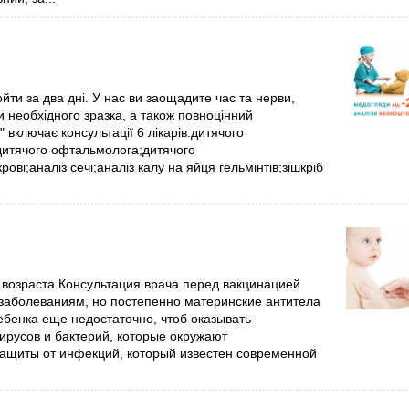
йти за два дні. У нас ви заощадите час та нерви,
и необхідного зразка, а також повноцінний
включає консультації 6 лікарів:дитячого
дитячого офтальмолога;дитячого
рові;аналіз сечі;аналіз калу на яйця гельмінтів;зішкріб
 возраста.Консультация врача перед вакцинацией
заболеваниям, но постепенно материнские антитела
ебенка еще недостаточно, чтоб оказывать
ирусов и бактерий, которые окружают
ащиты от инфекций, который известен современной