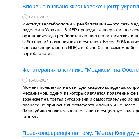
Впервые в Ивано-Франковске: Центр укрепл
12-07-2017
Институт вертебрологии и реабилитации — это сеть мед
лидером в Украине. В ИВР проводят консервативное ле
ортопедическую реабилитацию посттравматических и по
заболеваний позвоночника и суставов. Более 90% пацие
словам специалистов ИВР, это было бы невозможно без
вертебрологии...
Фототерапия в клинике "Медиком" на Обол
15-06-2017
Момент появления на свет для каждого младенца сопр
механизмов, одним из которых является появление физ
возникает на третьи сутки жизни и самостоятельно исче
процесс не приносит дискомфорта малышу и не несет ни
билирубина значительно превышен и существует риск р
желтухи...
Прес-конференція на тему: "Метод Кенгуру я