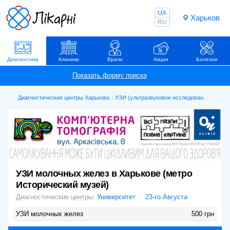
UA
Харьков
RU
Диагностика
Клиники
Врачи
Акции
Болезни
Диагностические центры Харькова
УЗИ (ультразвуковое исследование)
УЗИ 
УЗИ молочных желез в Харькове (метро
Исторический музей)
Диагностические центры:
Университет
23-го Августа
УЗИ молочных желез
500 грн