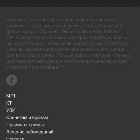
«Лікарні» — это онлайн-сервис записи пациентов в
клиники, а также диагностические центры Харькова и
других городов Украины. Лікарні («Ликарни») помогут
вам быстро найти хорошего доктора и оформить заявку
на консультацию к нему, не выходя из дома. Более того,
у нас вы можете оформить вызов врача на дом онлайн
для взрослых и детей. Лучшие врачи и частные клиники,
достоверная информация и актуальные цены на услуги
с заботой о вас на likarni ™
МРТ
КТ
УЗИ
Клиникам и врачам
Правила сервиса
Лечение заболеваний
Новости