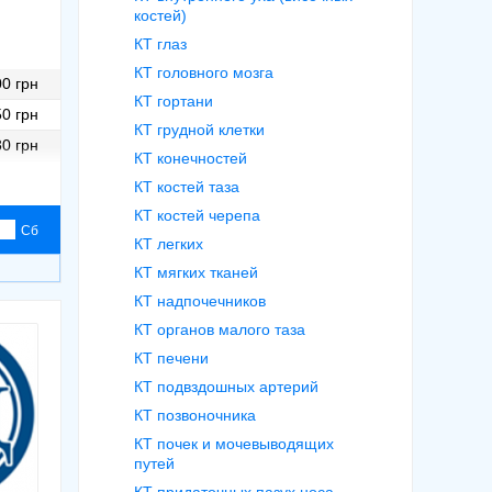
костей)
КТ глаз
КТ головного мозга
0 грн
КТ гортани
0 грн
КТ грудной клетки
30 грн
КТ конечностей
50 грн
КТ костей таза
0 грн
КТ костей черепа
Сб
КТ легких
КТ мягких тканей
КТ надпочечников
КТ органов малого таза
КТ печени
КТ подвздошных артерий
КТ позвоночника
КТ почек и мочевыводящих
путей