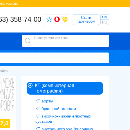
их комісій.
UA
63) 358-74-00
Стати
партнером
RU
Поиск услуги или клиники
район
КТ (компьютерная
томография)
КТ аорты
КТ брюшной полости
КТ височно-нижнечелюстных
суставов
7,0
КТ внутреннего уха (височных