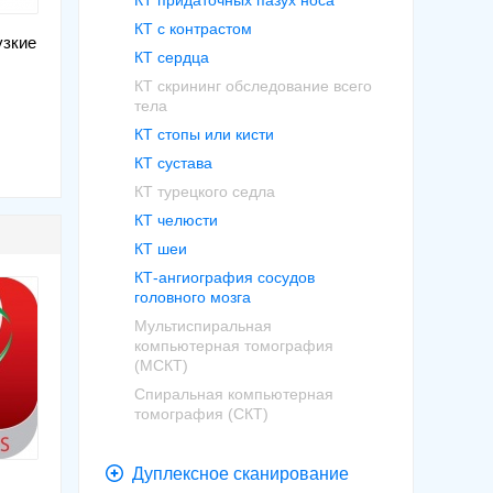
КТ придаточных пазух носа
КТ с контрастом
узкие
КТ сердца
КТ скрининг обследование всего
тела
КТ стопы или кисти
КТ сустава
КТ турецкого седла
КТ челюсти
КТ шеи
КТ-ангиография сосудов
головного мозга
Мультиспиральная
компьютерная томография
(МСКТ)
Спиральная компьютерная
томография (СКТ)
Дуплексное сканирование