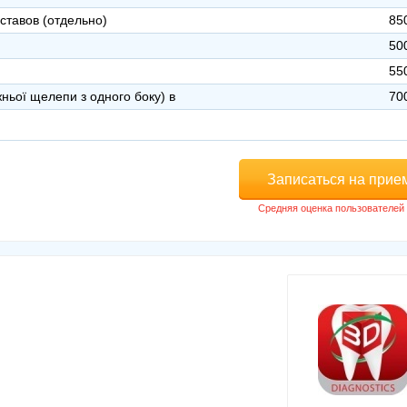
ставов (отдельно)
85
50
55
жньої щелепи з одного боку) в
70
Записаться на прие