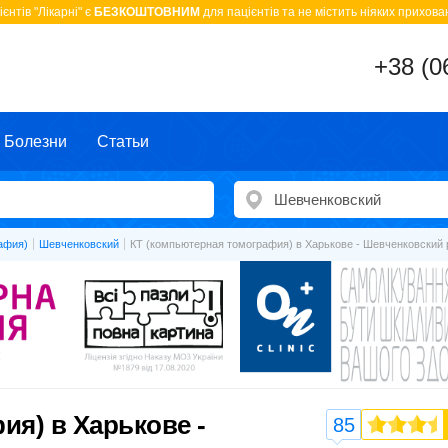
єнтів "Лікарні" є
БЕЗКОШТОВНИМ
для пацієнтів та не містить ніяких прихован
+38 (0
Болезни
Статьи
афия)
Шевченковский
КТ (компьютерная томография) в Харькове - Шевченковский 
ия) в Харькове -
85