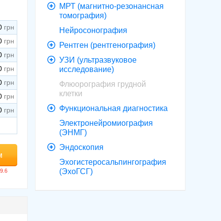
МРТ (магнитно-резонансная
томография)
0
Нейросонография
0
Рентген (рентгенография)
0
УЗИ (ультразвуковое
0
исследование)
0
Флюорография грудной
клетки
0
Функциональная диагностика
0
Электронейромиография
(ЭНМГ)
Эндоскопия
м
Эхогистеросальпингография
(ЭхоГСГ)