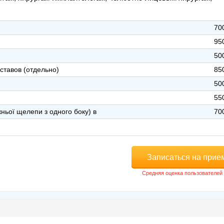
70
95
50
ставов (отдельно)
85
50
55
жньої щелепи з одного боку) в
70
Записаться на прие