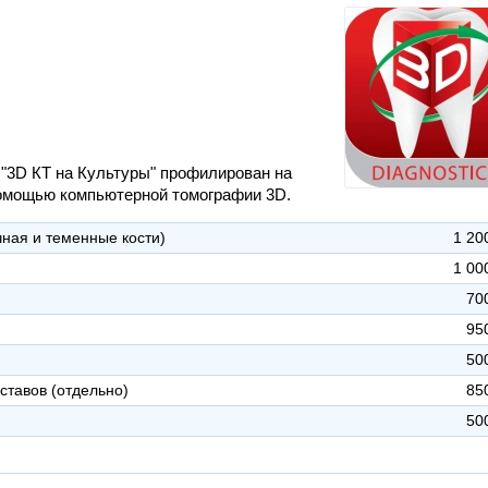
"3D КТ на Культуры" профилирован на
помощью компьютерной томографии 3D.
чная и теменные кости)
1 20
1 00
70
95
50
ставов (отдельно)
85
50