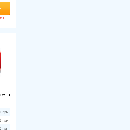
м
тся в
0
0
0