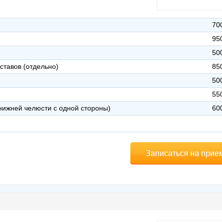
70
95
50
ставов (отдельно)
85
50
55
 нижней челюсти с одной стороны)
60
Записаться на прие