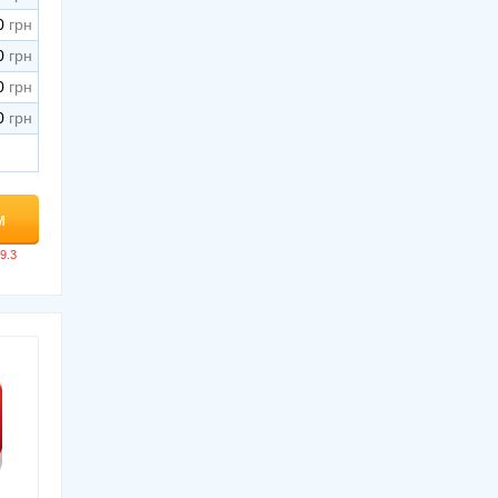
0
0
0
0
м