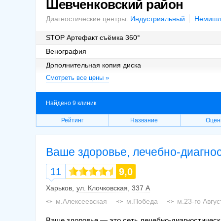
Шевченковский район
Диагностические центры:
Индустриальный
Немишл
STOP Артефакт съёмка 360°
Венография
Дополнительная копия диска
Смотреть все цены »
Дополнительная распечатка на пленке
Запись результатов исследования на CD (повторно)
Найдено 9 клиник
Рейтинг
Название
Оцен
Ваше здоровье, лечебно-диагнос
11
9,0
Харьков
ул. Клочковская, 337 А
м.Алексеевская
м.Победа
м.23-го Авгус
Ваше здоровье — это сеть лечебно-диагностическ