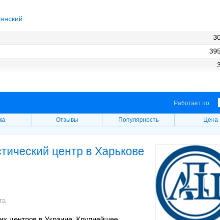
янский
30
395
10
Работает по:
ка
Отзывы
Популярность
Цена
тический центр в Харькове
та
их центров в Украине. Крупнейшее